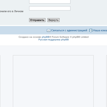
енили его в Личном
Связаться с администрацией
Наша кома
Создано на основе
phpBB
® Forum Software © phpBB Limited
Русская поддержка phpBB