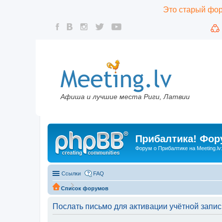
Это старый фору
Афиша и лучшие места Риги, Латвии
Прибалтика! Фору
Форум о Прибалтике на Meeting.lv
Ссылки
FAQ
Список форумов
Послать письмо для активации учётной запис