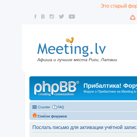
Это старый фору
Афиша и лучшие места Риги, Латвии
Прибалтика! Фору
Форум о Прибалтике на Meeting.lv
Ссылки
FAQ
Список форумов
Послать письмо для активации учётной запис