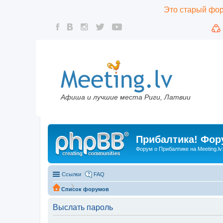
Это старый фору
Афиша и лучшие места Риги, Латвии
Прибалтика! Фору
Форум о Прибалтике на Meeting.lv
Ссылки
FAQ
Список форумов
Выслать пароль