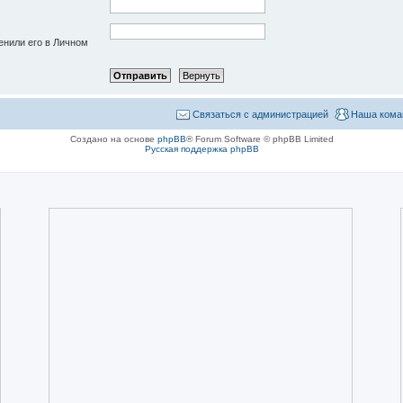
енили его в Личном
Связаться с администрацией
Наша кома
Создано на основе
phpBB
® Forum Software © phpBB Limited
Русская поддержка phpBB