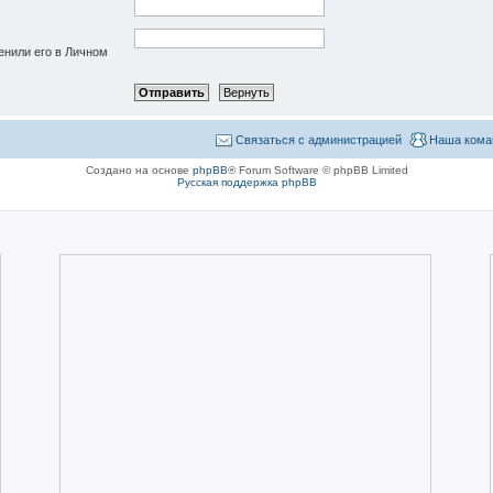
енили его в Личном
Связаться с администрацией
Наша кома
Создано на основе
phpBB
® Forum Software © phpBB Limited
Русская поддержка phpBB