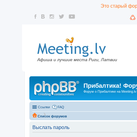
Это старый фору
Афиша и лучшие места Риги, Латвии
Прибалтика! Фору
Форум о Прибалтике на Meeting.lv
Ссылки
FAQ
Список форумов
Выслать пароль