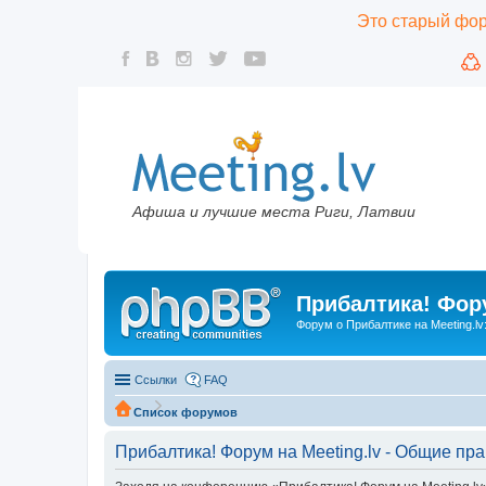
Это старый фору
Афиша и лучшие места Риги, Латвии
Прибалтика! Фору
Форум о Прибалтике на Meeting.lv
Ссылки
FAQ
Список форумов
Прибалтика! Форум на Meeting.lv - Общие пр