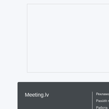
Meeting.lv
Реклама
Pasūtīt 
Работа