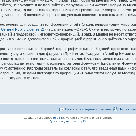
(в дальнейшем «мы», «наш», «Прибалтика! Форум на Meeting.lv», «https://www
уйста, не заходите и не пользуйтесь форумами «Прибалтика! Форум на Meeti
вас об этом, однако с вашей стороны было бы разумным регулярно просматрив
g.lv» после обновления/исправления условий означает ваше согласие с ними
еспечения для создания конференций phpBB (в дальнейшем «они», «програ
General Public License v2
» (в дальнейшем «GPL»). Скачать его можно по адр
зацией и поддержкой интернет-конференций, и phpBB Limited не несёт ответ
ведения в них. За дополнительной информацией о phpBB обращайтесь по адр
их, клеветнических сообщений, порнографических сообщений, призывов к на
вляет услуги хостинга для форумов «Прибалтика! Форум на Meeting.lv» или 
нию от конференции, при этом ваш провайдер будет поставлен в известность
 Вы соглашаетесь с тем, что администраторы форумов «Прибалтика! Форум на
у усмотрению. Как пользователь вы согласны с тем, что введённая вами инф
азрешения, ни администрация конференции «Прибалтика! Форум на Meeting.lv
ванному доступу к ней.
Связаться с администрацией
Наша кома
Создано на основе
phpBB
® Forum Software © phpBB Limited
Русская поддержка phpBB