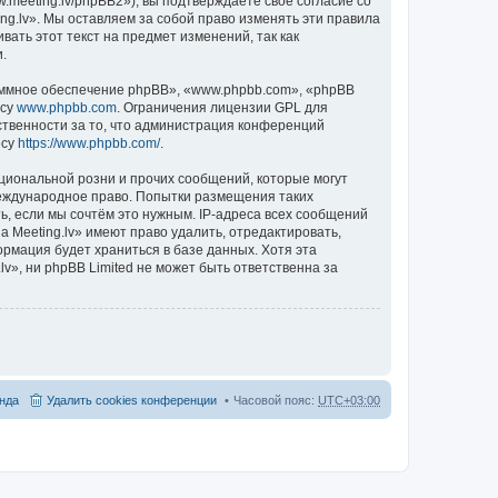
.meeting.lv/phpBB2»), вы подтверждаете своё согласие со
ng.lv». Мы оставляем за собой право изменять эти правила
ать этот текст на предмет изменений, так как
.
ммное обеспечение phpBB», «www.phpbb.com», «phpBB
есу
www.phpbb.com
. Ограничения лицензии GPL для
ственности за то, что администрация конференций
есу
https://www.phpbb.com/
.
циональной розни и прочих сообщений, которые могут
международное право. Попытки размещения таких
, если мы сочтём это нужным. IP-адреса всех сообщений
 Meeting.lv» имеют право удалить, отредактировать,
ормация будет храниться в базе данных. Хотя эта
», ни phpBB Limited не может быть ответственна за
нда
Удалить cookies конференции
Часовой пояс:
UTC+03:00