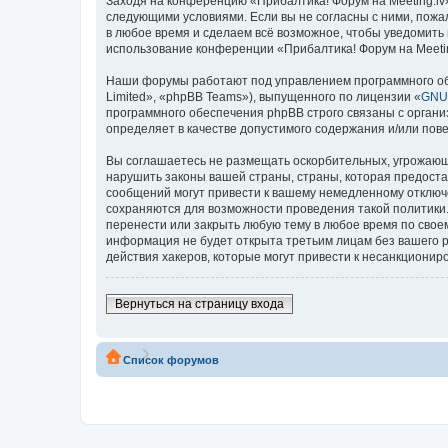
Заходя на конференцию «Прибалтика! Форум на Meeting.lv» 
следующими условиями. Если вы не согласны с ними, пожал
в любое время и сделаем всё возможное, чтобы уведомить 
использование конференции «Прибалтика! Форум на Meetin
Наши форумы работают под управлением программного об
Limited», «phpBB Teams»), выпущенного по лицензии «
GNU 
программного обеспечения phpBB строго связаны с органи
определяет в качестве допустимого содержания и/или по
Вы соглашаетесь не размещать оскорбительных, угрожающ
нарушить законы вашей страны, страны, которая предоста
сообщений могут привести к вашему немедленному отключе
сохраняются для возможности проведения такой политики.
перенести или закрыть любую тему в любое время по своем
информация не будет открыта третьим лицам без вашего р
действия хакеров, которые могут привести к несанкциониро
Вернуться на страницу входа
Список форумов