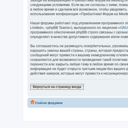
Заходя на конференцию «Прибалтика! Форум на Meeting.lv» 
следующими условиями. Если вы не согласны с ними, пожал
в любое время и сделаем всё возможное, чтобы уведомить 
использование конференции «Прибалтика! Форум на Meetin
Наши форумы работают под управлением программного об
Limited», «phpBB Teams»), выпущенного по лицензии «
GNU 
программного обеспечения phpBB строго связаны с органи
определяет в качестве допустимого содержания и/или по
Вы соглашаетесь не размещать оскорбительных, угрожающ
нарушить законы вашей страны, страны, которая предоста
сообщений могут привести к вашему немедленному отключе
сохраняются для возможности проведения такой политики.
перенести или закрыть любую тему в любое время по своем
информация не будет открыта третьим лицам без вашего р
действия хакеров, которые могут привести к несанкциониро
Вернуться на страницу входа
Список форумов