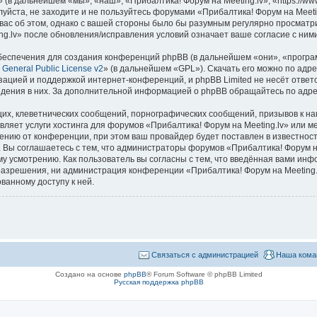
(в дальнейшем «мы», «наш», «Прибалтика! Форум на Meeting.lv», «https://www
уйста, не заходите и не пользуйтесь форумами «Прибалтика! Форум на Meeti
вас об этом, однако с вашей стороны было бы разумным регулярно просматрив
g.lv» после обновления/исправления условий означает ваше согласие с ними
еспечения для создания конференций phpBB (в дальнейшем «они», «програ
General Public License v2
» (в дальнейшем «GPL»). Скачать его можно по адр
зацией и поддержкой интернет-конференций, и phpBB Limited не несёт ответ
ведения в них. За дополнительной информацией о phpBB обращайтесь по адр
их, клеветнических сообщений, порнографических сообщений, призывов к на
вляет услуги хостинга для форумов «Прибалтика! Форум на Meeting.lv» или 
нию от конференции, при этом ваш провайдер будет поставлен в известность
 Вы соглашаетесь с тем, что администраторы форумов «Прибалтика! Форум на
у усмотрению. Как пользователь вы согласны с тем, что введённая вами инф
азрешения, ни администрация конференции «Прибалтика! Форум на Meeting.lv
ванному доступу к ней.
Связаться с администрацией
Наша кома
Создано на основе
phpBB
® Forum Software © phpBB Limited
Русская поддержка phpBB