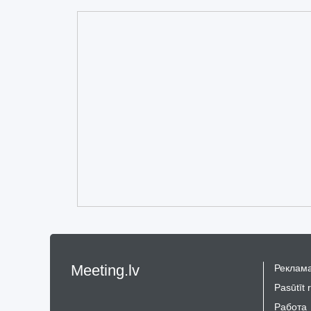
Meeting.lv
Реклама
Pasūtīt 
Работа