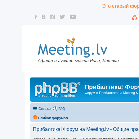
Это старый фору
Афиша и лучшие места Риги, Латвии
Прибалтика! Фору
Форум о Прибалтике на Meeting.lv
Ссылки
FAQ
Список форумов
Прибалтика! Форум на Meeting.lv - Общие пр