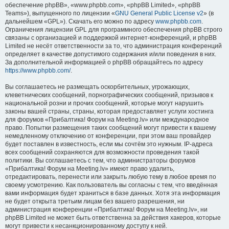
обеспечение phpBB», «www.phpbb.com», «phpBB Limited», «phpBB
Teams»), выпущенного по лицензии «
GNU General Public License v2
» (в
дальнейшем «GPL»). Скачать его можно по адресу
www.phpbb.com
.
Ограничения лицензии GPL для программного обеспечения phpBB строго
связаны с организацией и поддержкой интернет-конференций, и phpBB
Limited не несёт ответственности за то, что администрация конференций
определяет в качестве допустимого содержания и/или поведения в них.
За дополнительной информацией о phpBB обращайтесь по адресу
https://www.phpbb.com/
.
Вы соглашаетесь не размещать оскорбительных, угрожающих,
клеветнических сообщений, порнографических сообщений, призывов к
национальной розни и прочих сообщений, которые могут нарушить
законы вашей страны, страны, которая предоставляет услуги хостинга
для форумов «Прибалтика! Форум на Meeting.lv» или международное
право. Попытки размещения таких сообщений могут привести к вашему
немедленному отключению от конференции, при этом ваш провайдер
будет поставлен в известность, если мы сочтём это нужным. IP-адреса
всех сообщений сохраняются для возможности проведения такой
политики. Вы соглашаетесь с тем, что администраторы форумов
«Прибалтика! Форум на Meeting.lv» имеют право удалить,
отредактировать, перенести или закрыть любую тему в любое время по
своему усмотрению. Как пользователь вы согласны с тем, что введённая
вами информация будет храниться в базе данных. Хотя эта информация
не будет открыта третьим лицам без вашего разрешения, ни
администрация конференции «Прибалтика! Форум на Meeting.lv», ни
phpBB Limited не может быть ответственна за действия хакеров, которые
могут привести к несанкционированному доступу к ней.