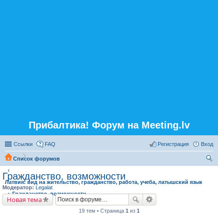
Прибалтика! Форум на Meeting.lv
Ссылки
FAQ
Регистрация
Вход
Список форумов
ои
Гражданство, возможности
Латвия: вид на жительство, гражданство, работа, учеба, латышский язык
ск
Модератор:
Legalat
Гражданство, возможности
Новая тема
19 тем • Страница
1
из
1