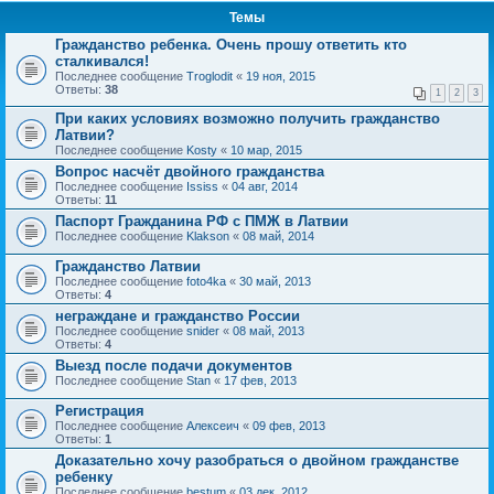
Темы
Гражданство ребенка. Очень прошу ответить кто
сталкивался!
Последнее сообщение
Troglodit
«
19 ноя, 2015
Ответы:
38
1
2
3
При каких условиях возможно получить гражданство
Латвии?
Последнее сообщение
Kosty
«
10 мар, 2015
Вопрос насчёт двойного гражданства
Последнее сообщение
Ississ
«
04 авг, 2014
Ответы:
11
Паспорт Гражданина РФ с ПМЖ в Латвии
Последнее сообщение
Klakson
«
08 май, 2014
Гражданство Латвии
Последнее сообщение
foto4ka
«
30 май, 2013
Ответы:
4
неграждане и гражданство России
Последнее сообщение
snider
«
08 май, 2013
Ответы:
4
Выезд после подачи документов
Последнее сообщение
Stan
«
17 фев, 2013
Регистрация
Последнее сообщение
Алексеич
«
09 фев, 2013
Ответы:
1
Доказательно хочу разобраться о двойном гражданстве
ребенку
Последнее сообщение
bestum
«
03 дек, 2012