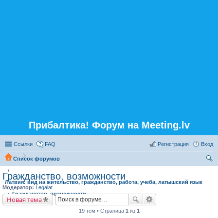
Прибалтика! Форум на Meeting.lv
Ссылки
FAQ
Регистрация
Вход
Список форумов
ои
Гражданство, возможности
Латвия: вид на жительство, гражданство, работа, учеба, латышский язык
ск
Модератор:
Legalat
Гражданство, возможности
Новая тема
19 тем • Страница
1
из
1