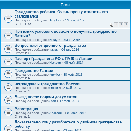
Темы
Гражданство ребенка. Очень прошу ответить кто
сталкивался!
Последнее сообщение
Troglodit
«
19 ноя, 2015
Ответы:
38
1
2
3
При каких условиях возможно получить гражданство
Латвии?
Последнее сообщение
Kosty
«
10 мар, 2015
Вопрос насчёт двойного гражданства
Последнее сообщение
Ississ
«
04 авг, 2014
Ответы:
11
Паспорт Гражданина РФ с ПМЖ в Латвии
Последнее сообщение
Klakson
«
08 май, 2014
Гражданство Латвии
Последнее сообщение
foto4ka
«
30 май, 2013
Ответы:
4
неграждане и гражданство России
Последнее сообщение
snider
«
08 май, 2013
Ответы:
4
Выезд после подачи документов
Последнее сообщение
Stan
«
17 фев, 2013
Регистрация
Последнее сообщение
Алексеич
«
09 фев, 2013
Ответы:
1
Доказательно хочу разобраться о двойном гражданстве
ребенку
Последнее сообщение
bestum
«
03 дек, 2012