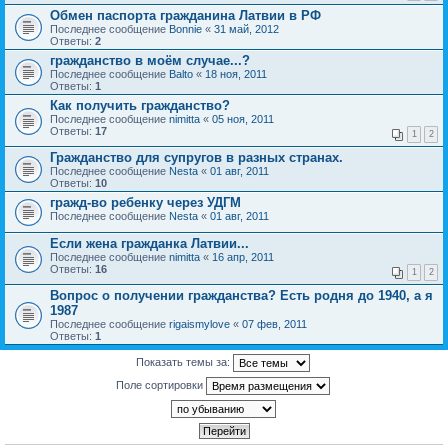
Обмен паспорта гражданина Латвии в РФ
Последнее сообщение
Bonnie
«
31 май, 2012
Ответы:
2
гражданство в моём случае...?
Последнее сообщение
Balto
«
18 ноя, 2011
Ответы:
1
Как получить гражданство?
Последнее сообщение
nimitta
«
05 ноя, 2011
Ответы:
17
1
2
Гражданство для супругов в разных странах.
Последнее сообщение
Nesta
«
01 авг, 2011
Ответы:
10
гражд-во ребенку через УДГМ
Последнее сообщение
Nesta
«
01 авг, 2011
Если жена гражданка Латвии...
Последнее сообщение
nimitta
«
16 апр, 2011
Ответы:
16
1
2
Вопрос о получении гражданства? Есть родня до 1940, а я
1987
Последнее сообщение
rigaismylove
«
07 фев, 2011
Ответы:
1
Показать темы за:
Поле сортировки