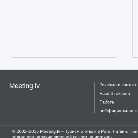
Meeting.lv
Реклама и контакт
Pasūtīt reklāmu
Работа
неОфициальная к
© 2002–2015 Meeting.lv – Туризм и отдых в Риге, Латвии, П
только при наличии активной ссылки на источник.