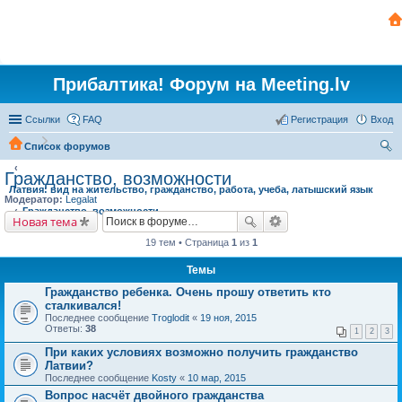
Прибалтика! Форум на Meeting.lv
Ссылки
FAQ
Регистрация
Вход
Список форумов
ои
Гражданство, возможности
Латвия: вид на жительство, гражданство, работа, учеба, латышский язык
ск
Модератор:
Legalat
Гражданство, возможности
Новая тема
19 тем • Страница
1
из
1
Темы
Гражданство ребенка. Очень прошу ответить кто
сталкивался!
Последнее сообщение
Troglodit
«
19 ноя, 2015
Ответы:
38
1
2
3
При каких условиях возможно получить гражданство
Латвии?
Последнее сообщение
Kosty
«
10 мар, 2015
Вопрос насчёт двойного гражданства