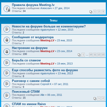
Правила форума Meeting.lv
Последнее сообщение
Алексеич
«
27 дек, 2014
Ответы:
34
1
2
3
Темы
Новости на форуме больше не комментируем?
Последнее сообщение
rigaismylove
«
12 июн, 2015
Ответы:
2
Сообщения от модератора
Последнее сообщение
Meeting.LV
«
23 янв, 2015
Ответы:
7
Настроение на форуме
Последнее сообщение
Meeting.LV
«
23 сен, 2014
Ответы:
190
1
…
10
11
12
13
Борьба со спамом
Последнее сообщение
Meeting.LV
«
19 июн, 2013
Еще способы разместить фото на форуме
Последнее сообщение
rigaismylove
«
13 янв, 2013
Ответы:
8
Разговор с самим собой
Последнее сообщение
Сергей K
«
07 окт, 2011
Ответы:
9
Поисковый СПАМ
Последнее сообщение
Alle
«
06 сен, 2011
Ответы:
15
1
2
СПАМ по имени Raivo