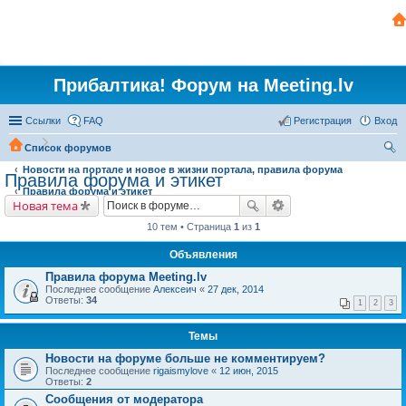
Прибалтика! Форум на Meeting.lv
Ссылки
FAQ
Регистрация
Вход
Список форумов
Новости на портале и новое в жизни портала, правила форума
ои
Правила форума и этикет
Правила форума и этикет
ск
Новая тема
10 тем • Страница
1
из
1
Объявления
Правила форума Meeting.lv
Последнее сообщение
Алексеич
«
27 дек, 2014
Ответы:
34
1
2
3
Темы
Новости на форуме больше не комментируем?
Последнее сообщение
rigaismylove
«
12 июн, 2015
Ответы:
2
Сообщения от модератора