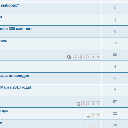
х выборах?
0
ом
1
вию 300 млн. лат
0
овек
13
80
1
2
3
4
5
6
8
 пары инвалидов
0
Марта 2013 года!
5
57
1
2
3
4
 года
22
1
2
е
26
1
2