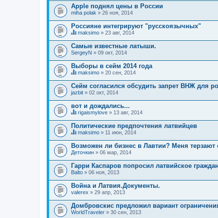
Apple поднял цены в России
miha polak
» 26 ноя, 2014
Россияне интегрируют "русскоязычных"
maksimo
» 23 авг, 2014
Д
а
Самые известные латыши.
н
SergeyN
» 09 окт, 2014
н
а
Выборы в сейм 2014 года
я
т
maksimo
» 20 сен, 2014
Д
е
а
м
Сейм согласился обсудить запрет ВНЖ для р
н
а
jazbit
» 02 окт, 2014
н
с
а
о
вот и дождались...
я
д
т
rigaismylove
» 13 авг, 2014
е
Д
е
р
а
м
Политические предпочтения латвийцев
ж
н
а
и
maksimo
» 11 июн, 2014
н
с
т
Д
а
о
о
а
Возможен ли бизнес в Лавтии? Меня терзают
я
д
п
н
Деточкин
т
» 06 мар, 2014
е
р
н
е
р
о
а
м
Гарри Каспаров попросил латвийское граждан
ж
с
я
а
и
.
Balto
т
» 06 ноя, 2013
с
т
е
о
о
м
Война и Латвия.Документы.
д
п
а
valerex
» 29 апр, 2013
е
р
с
р
о
о
Домбровскис предложил вариант ограничен
ж
с
д
и
.
WorldTraveler
» 30 сен, 2013
е
т