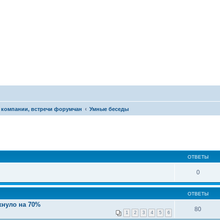
 компании, встречи форумчан
Умные беседы
ОТВЕТЫ
0
ОТВЕТЫ
хнуло на 70%
80
1
2
3
4
5
6