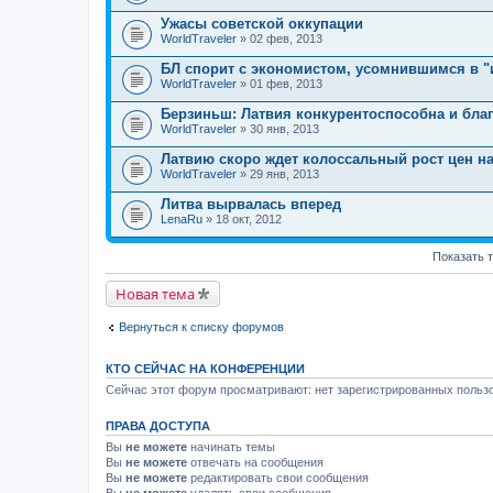
Ужасы советской оккупации
WorldTraveler
» 02 фев, 2013
БЛ спорит с экономистом, усомнившимся в "
WorldTraveler
» 01 фев, 2013
Берзиньш: Латвия конкурентоспособна и благ
WorldTraveler
» 30 янв, 2013
Латвию скоро ждет колоссальный рост цен на
WorldTraveler
» 29 янв, 2013
Литва вырвалась вперед
LenaRu
» 18 окт, 2012
Показать 
Новая тема
Вернуться к списку форумов
КТО СЕЙЧАС НА КОНФЕРЕНЦИИ
Сейчас этот форум просматривают: нет зарегистрированных пользо
ПРАВА ДОСТУПА
Вы
не можете
начинать темы
Вы
не можете
отвечать на сообщения
Вы
не можете
редактировать свои сообщения