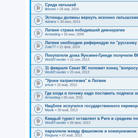
р
о
Среда латышей
ж
п
и
liberast
» 28 апр, 2014
р
т
о
о
Эстонцы должны вернуть исконно латышские
с
п
.
Adrians
» 30 июл, 2013
р
о
Латвия страна победившей демократии
с
.
Armeeting
» 18 июн, 2008
Латвии необходим референдум по "русскому
Zubr77
» 21 фев, 2014
Покупатели дома Яунземе-Гренде получили В
WorldTraveler
» 21 сен, 2013
11 февраля Сенат ВС положит конец "вопрос
WorldTraveler
» 25 янв, 2013
"Уроки патриотизма" в Латвии
privat
» 16 мар, 2012
Где когда и почему надо поставить подписи з
Armeeting
» 05 ноя, 2011
Нацблок испугался государственного перевор
Maxik
» 30 май, 2013
Каждый турист оставляет в Риге в среднем по
WorldTraveler
» 06 фев, 2013
параллели между фашизмом и коммунизмом
Ringtone
» 07 май, 2013