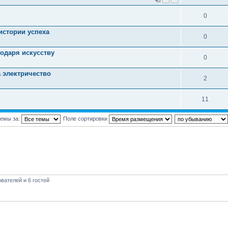
0
истории успеха
0
одаря искусству
0
 электричество
2
11
темы за:
Поле сортировки
вателей и 6 гостей