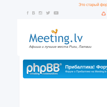
Это старый фору
Афиша и лучшие места Риги, Латвии
Прибалтика! Фору
Форум о Прибалтике на Meeting.lv