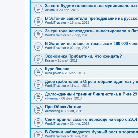
За кого будете голосовать на муниципальны
Alhimik
» 23 апр, 2013
В Эстонии запретили преподавание на русск
WorldTraveler
» 18 апр, 2013
За три года нерезиденты инвестировали в Лат
WorldTraveler
» 17 апр, 2013
В Эстонии не владеют госязыком 190 000 чел
WorldTraveler
» 02 апр, 2013
Экономика Прибалтики. Что ожидать?
Krisiin
» 15 май, 2011
Курс банана
miha polak
» 20 мар, 2013
Двое грабителей в Огре отобрали один лат у
WorldTraveler
» 11 мар, 2013
Долгожданный тренинг Лингвистика в Риге 29 
vikterina
» 06 фев, 2013
Про Образ Латвии
Armeeting
» 30 ноя, 2012
Сейм принял закон о переходе на евро с 2014
WorldTraveler
» 31 янв, 2013
В Латвии наблюдается бурный рост в торговл
WorldTraveler
» 31 янв, 2013