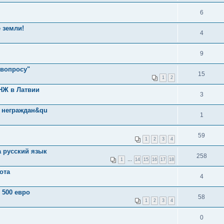
6
 земли!
4
9
 вопросу"
15
1
2
НЖ в Латвии
3
у неграждан&qu
1
59
1
2
3
4
а русский язык
258
1
…
14
15
16
17
18
ота
4
 500 евро
58
1
2
3
4
0