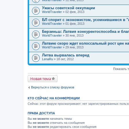
Ужасы советской оккупации
WorldTraveler
» 02 фев, 2013
БЛ спорит с экономистом, усомнившимся в "
WorldTraveler
» 01 фев, 2013
Берзиньш: Латвия конкурентоспособна и благ
WorldTraveler
» 30 янв, 2013
Латвию скоро ждет колоссальный рост цен на
WorldTraveler
» 29 янв, 2013
Литва вырвалась вперед
LenaRu
» 18 окт, 2012
Показать 
Новая тема
Вернуться к списку форумов
КТО СЕЙЧАС НА КОНФЕРЕНЦИИ
Сейчас этот форум просматривают: нет зарегистрированных пользо
ПРАВА ДОСТУПА
Вы
не можете
начинать темы
Вы
не можете
отвечать на сообщения
Вы
не можете
редактировать свои сообщения