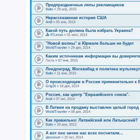
Предпраздничные ляпы рекламщиков
Balto
» 28 апр, 2015
Нерассказанная история США
Andi
» 05 янв, 2015
Какой путь должна была избрать Украина?
47Levan
» 01 июл, 2014
Д
а
"Новой волны" в Юрмале больше не будет
н
WorldTraveler
» 29 дек, 2014
н
а
Каким источникам информации вы доверяет
я
Гость
т
» 07 янв, 2015
е
м
Лондонград, Москвабад и политика мультику
а
Balto
» 11 янв, 2015
с
о
О происходящем в России применительно к В
д
Grig16
» 18 дек, 2014
е
р
Россия, как центр "Евразийского союза".
ж
и
Andi
» 07 окт, 2014
т
о
В Латвии на продажу выставлен целый город 
п
WorldTraveler
» 08 дек, 2014
р
о
Как правильно: Латвийский или Латышский?
с
.
Balto
» 20 апр, 2012
А вот оно зачем нас всех посчитали...
alexsever
» 20 окт, 2014