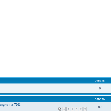
ОТВЕТЫ
0
ОТВЕТЫ
хнуло на 70%
80
1
2
3
4
5
6