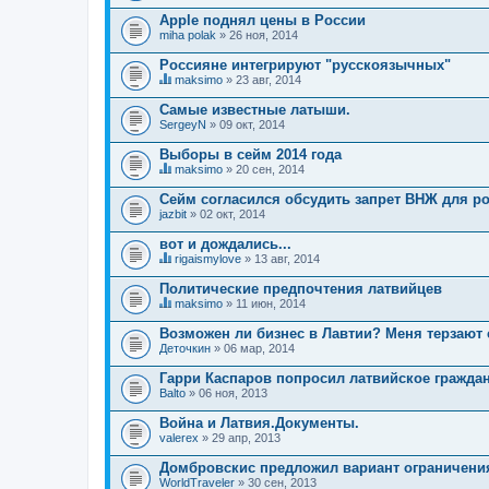
Apple поднял цены в России
miha polak
» 26 ноя, 2014
Россияне интегрируют "русскоязычных"
maksimo
» 23 авг, 2014
Д
а
Самые известные латыши.
н
SergeyN
» 09 окт, 2014
н
а
Выборы в сейм 2014 года
я
т
maksimo
» 20 сен, 2014
Д
е
а
м
Сейм согласился обсудить запрет ВНЖ для р
н
а
jazbit
» 02 окт, 2014
н
с
а
о
вот и дождались...
я
д
т
rigaismylove
» 13 авг, 2014
е
Д
е
р
а
м
Политические предпочтения латвийцев
ж
н
а
и
maksimo
» 11 июн, 2014
н
с
т
Д
а
о
о
а
Возможен ли бизнес в Лавтии? Меня терзают
я
д
п
н
Деточкин
т
» 06 мар, 2014
е
р
н
е
р
о
а
м
Гарри Каспаров попросил латвийское граждан
ж
с
я
а
и
.
Balto
т
» 06 ноя, 2013
с
т
е
о
о
м
Война и Латвия.Документы.
д
п
а
valerex
» 29 апр, 2013
е
р
с
р
о
о
Домбровскис предложил вариант ограничен
ж
с
д
и
.
WorldTraveler
» 30 сен, 2013
е