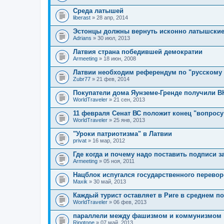
т
р
о
Среда латышей
ж
п
и
liberast
» 28 апр, 2014
р
т
о
о
Эстонцы должны вернуть исконно латышские
с
п
.
Adrians
» 30 июл, 2013
р
о
Латвия страна победившей демократии
с
.
Armeeting
» 18 июн, 2008
Латвии необходим референдум по "русскому
Zubr77
» 21 фев, 2014
Покупатели дома Яунземе-Гренде получили В
WorldTraveler
» 21 сен, 2013
11 февраля Сенат ВС положит конец "вопрос
WorldTraveler
» 25 янв, 2013
"Уроки патриотизма" в Латвии
privat
» 16 мар, 2012
Где когда и почему надо поставить подписи з
Armeeting
» 05 ноя, 2011
Нацблок испугался государственного перевор
Maxik
» 30 май, 2013
Каждый турист оставляет в Риге в среднем по
WorldTraveler
» 06 фев, 2013
параллели между фашизмом и коммунизмом
Ringtone
» 07 май, 2013