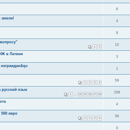
6
 земли!
4
9
 вопросу"
15
1
2
НЖ в Латвии
3
у неграждан&qu
1
59
1
2
3
4
а русский язык
258
1
…
14
15
16
17
18
ота
4
 500 евро
58
1
2
3
4
0