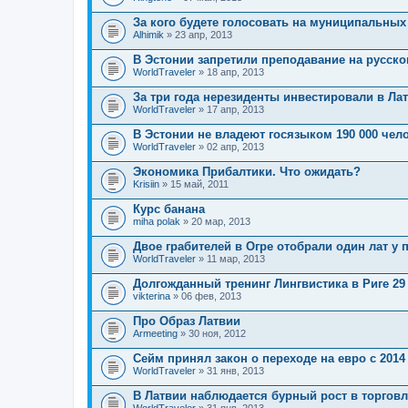
За кого будете голосовать на муниципальны
Alhimik
» 23 апр, 2013
В Эстонии запретили преподавание на русск
WorldTraveler
» 18 апр, 2013
За три года нерезиденты инвестировали в Лат
WorldTraveler
» 17 апр, 2013
В Эстонии не владеют госязыком 190 000 чел
WorldTraveler
» 02 апр, 2013
Экономика Прибалтики. Что ожидать?
Krisiin
» 15 май, 2011
Курс банана
miha polak
» 20 мар, 2013
Двое грабителей в Огре отобрали один лат у
WorldTraveler
» 11 мар, 2013
Долгожданный тренинг Лингвистика в Риге 29 
vikterina
» 06 фев, 2013
Про Образ Латвии
Armeeting
» 30 ноя, 2012
Сейм принял закон о переходе на евро с 2014
WorldTraveler
» 31 янв, 2013
В Латвии наблюдается бурный рост в торговл
WorldTraveler
» 31 янв, 2013