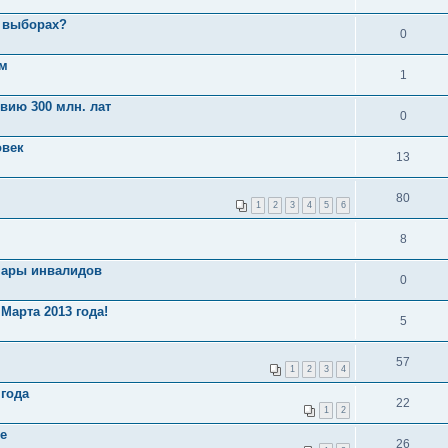
х выборах?
0
ом
1
вию 300 млн. лат
0
овек
13
80
1
2
3
4
5
6
8
 пары инвалидов
0
Марта 2013 года!
5
57
1
2
3
4
 года
22
1
2
е
26