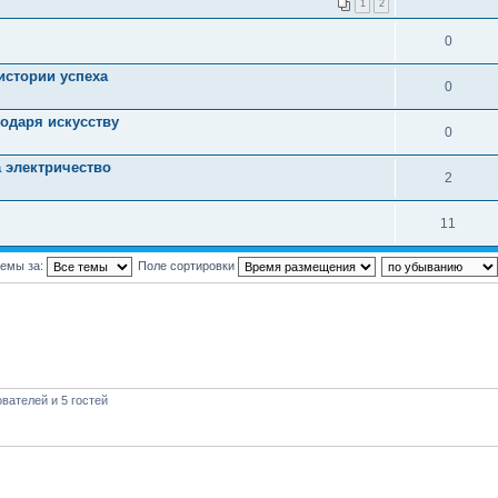
1
2
0
истории успеха
0
одаря искусству
0
 электричество
2
11
темы за:
Поле сортировки
вателей и 5 гостей