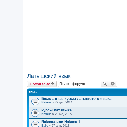
Латышский язык
Новая тема
ТЕМЫ
Бесплатные курсы латышского языка
Nataliia
» 29 дек, 2014
курсы лат.языка
Nataliia
» 29 окт, 2015
Nakama или Nakosa ?
Balto
» 27 апр, 2015