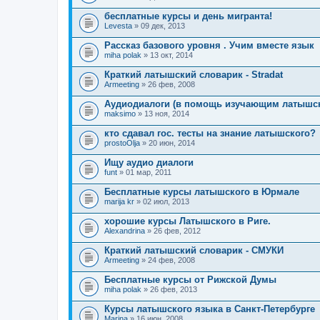
бесплатные курсы и день мигранта!
Levesta
» 09 дек, 2013
Рассказ базового уровня . Учим вместе язык
miha polak
» 13 окт, 2014
Краткий латышский словарик - Stradat
Armeeting
» 26 фев, 2008
Аудиодиалоги (в помощь изучающим латышс
maksimo
» 13 ноя, 2014
кто сдавал гос. тесты на знание латышского?
prostoOlja
» 20 июн, 2014
Ищу аудио диалоги
funt
» 01 мар, 2011
Бесплатные курсы латышского в Юрмале
marija kr
» 02 июл, 2013
хорошие курсы Латышского в Риге.
Alexandrina
» 26 фев, 2012
Краткий латышский словарик - СМУКИ
Armeeting
» 24 фев, 2008
Бесплатные курсы от Рижской Думы
miha polak
» 26 фев, 2013
Курсы латышского языка в Санкт-Петербурге
Мarina
» 16 июн, 2008