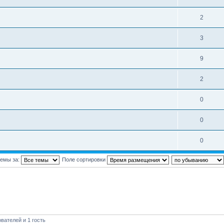
2
3
9
2
0
0
0
темы за:
Поле сортировки
вателей и 1 гость