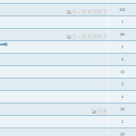
101
1
…
3
4
5
6
7
7
99
1
…
3
4
5
6
7
кий)
2
4
14
3
4
29
1
2
1
10