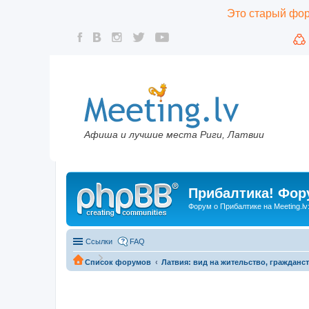
Это старый фору
Афиша и лучшие места Риги, Латвии
Прибалтика! Фору
Форум о Прибалтике на Meeting.lv
Ссылки
FAQ
Список форумов
Латвия: вид на жительство, гражданст