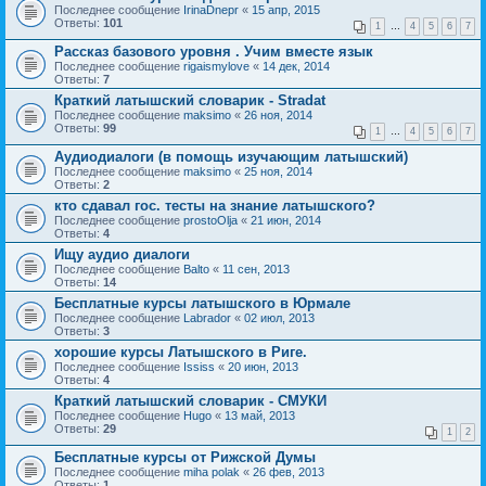
Последнее сообщение
IrinaDnepr
«
15 апр, 2015
Ответы:
101
1
…
4
5
6
7
Рассказ базового уровня . Учим вместе язык
Последнее сообщение
rigaismylove
«
14 дек, 2014
Ответы:
7
Краткий латышский словарик - Stradat
Последнее сообщение
maksimo
«
26 ноя, 2014
Ответы:
99
1
…
4
5
6
7
Аудиодиалоги (в помощь изучающим латышский)
Последнее сообщение
maksimo
«
25 ноя, 2014
Ответы:
2
кто сдавал гос. тесты на знание латышского?
Последнее сообщение
prostoOlja
«
21 июн, 2014
Ответы:
4
Ищу аудио диалоги
Последнее сообщение
Balto
«
11 сен, 2013
Ответы:
14
Бесплатные курсы латышского в Юрмале
Последнее сообщение
Labrador
«
02 июл, 2013
Ответы:
3
хорошие курсы Латышского в Риге.
Последнее сообщение
Ississ
«
20 июн, 2013
Ответы:
4
Краткий латышский словарик - СМУКИ
Последнее сообщение
Hugo
«
13 май, 2013
Ответы:
29
1
2
Бесплатные курсы от Рижской Думы
Последнее сообщение
miha polak
«
26 фев, 2013
Ответы:
1