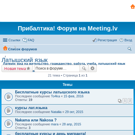
Прибалтика! Форум на Meeting.lv
Ссылки
FAQ
Регистрация
Вход
Список форумов
ои
Латышский язык
Латвия: вид на жительство, гражданство, работа, учеба, латышский язык
ск
Новая тема
Латышский язык
21 тема • Страница
1
из
1
Темы
Бесплатные курсы латышского языка
Последнее сообщение
To4ka
«
15 фев, 2016
Ответы:
19
1
2
курсы лат.языка
Последнее сообщение
Nataliia
«
29 окт, 2015
Nakama или Nakosa ?
Последнее сообщение
mara
«
28 апр, 2015
Ответы:
3
бесплатные курсы и день мигранта!