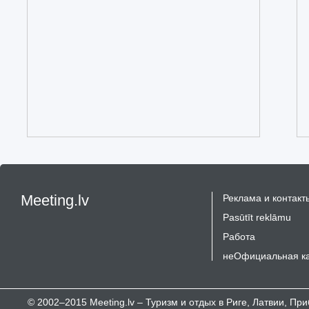
Meeting.lv
Реклама и контакт
Pasūtīt reklāmu
Работа
неОфициальная к
© 2002–2015 Meeting.lv – Туризм и отдых в Риге, Латвии, П