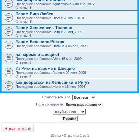
Последнее сообщение
rigaismylove
«
08 янв, 2012
Ответы:
1
Паром Рига Любек
Последнее сообщение
Dipol
«
28 июн, 2010
Ответы:
11
Паром Хельсинки - Таллинн
Последнее сообщение
Balto
«
23 окт, 2009
Ответы:
6
Паром Венспилс-Росток
Последнее сообщение
Полина
«
05 сен, 2009
на пароме в швецию!
Последнее сообщение
Alle
«
15 мар, 2009
Ответы:
5
Из Риги на пароме в Швецию
Последнее сообщение
Лилия
«
02 июл, 2008
Ответы:
4
Как добраться из Хельсинки в Ригу?
Последнее сообщение
Женя
«
15 июн, 2004
Показать темы за:
Поле сортировки
Новая тема
10 тем • Страница
1
из
1