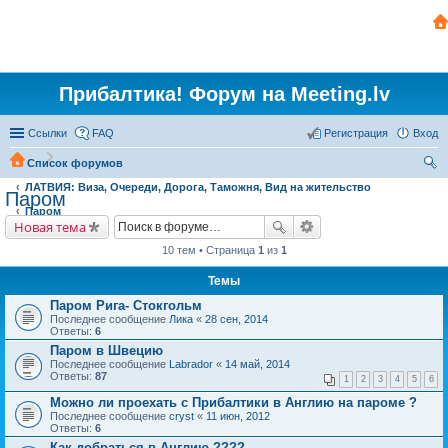
Прибалтика! Форум на Meeting.lv
Ссылки
FAQ
Регистрация
Вход
Список форумов
ЛАТВИЯ: Виза, Очереди, Дорога, Таможня, Вид на жительство
ои
Паром
Паром
ск
Новая тема
10 тем • Страница
1
из
1
Темы
Паром Рига- Стокгольм
Последнее сообщение
Лика
«
28 сен, 2014
Ответы:
6
Паром в Швецию
Последнее сообщение
Labrador
«
14 май, 2014
Ответы:
87
1
2
3
4
5
6
Можно ли проехать с Прибалтики в Англию на пароме ?
Последнее сообщение
cryst
«
11 июн, 2012
Ответы:
6
Как добраться в Англию ????