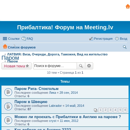
Прибалтика! Форум на Meeting.lv
Ссылки
FAQ
Регистрация
Вход
Список форумов
ЛАТВИЯ: Виза, Очереди, Дорога, Таможня, Вид на жительство
ои
Паром
Паром
ск
Новая тема
10 тем • Страница
1
из
1
Темы
Паром Рига- Стокгольм
Последнее сообщение
Лика
«
28 сен, 2014
Ответы:
6
Паром в Швецию
Последнее сообщение
Labrador
«
14 май, 2014
Ответы:
87
1
2
3
4
5
6
Можно ли проехать с Прибалтики в Англию на пароме ?
Последнее сообщение
cryst
«
11 июн, 2012
Ответы:
6
Как добраться в Англию ????