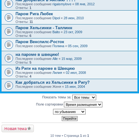
Последнее сообщение
rigaismylove
«
08 янв, 2012
Ответы:
1
Паром Рига Любек
Последнее сообщение
Dipol
«
28 июн, 2010
Ответы:
11
Паром Хельсинки - Таллинн
Последнее сообщение
Balto
«
23 окт, 2009
Ответы:
6
Паром Венспилс-Росток
Последнее сообщение
Полина
«
05 сен, 2009
на пароме в швецию!
Последнее сообщение
Alle
«
15 мар, 2009
Ответы:
5
Из Риги на пароме в Швецию
Последнее сообщение
Лилия
«
02 июл, 2008
Ответы:
4
Как добраться из Хельсинки в Ригу?
Последнее сообщение
Женя
«
15 июн, 2004
Показать темы за:
Поле сортировки
Новая тема
10 тем • Страница
1
из
1