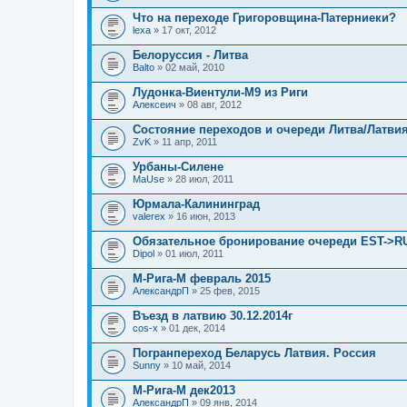
В
я
л
Что на переходе Григоровщина-Патерниеки?
о
lexa
» 17 окт, 2012
ж
е
Белоруссия - Литва
н
Balto
и
» 02 май, 2010
я
Лудонка-Виентули-М9 из Риги
Алексеич
» 08 авг, 2012
Состояние переходов и очереди Литва/Латвия
ZvK
» 11 апр, 2011
Урбаны-Силене
MaUse
» 28 июл, 2011
Юрмала-Калининград
valerex
» 16 июн, 2013
Обязательное бронирование очереди EST->R
Dipol
» 01 июл, 2011
М-Рига-М февраль 2015
АлександрП
» 25 фев, 2015
Въезд в латвию 30.12.2014г
cos-x
» 01 дек, 2014
Погранпереход Беларусь Латвия. Россия
Sunny
» 10 май, 2014
М-Рига-М дек2013
АлександрП
» 09 янв, 2014