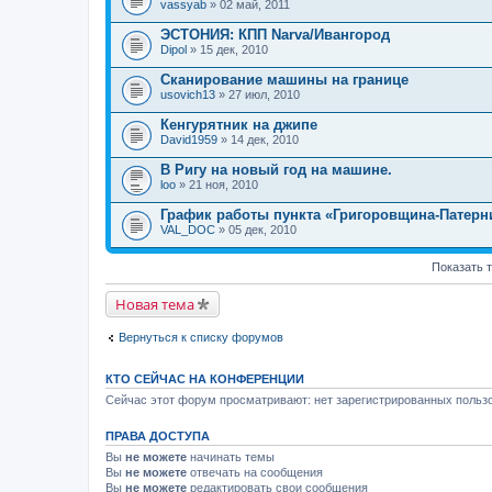
vassyab
» 02 май, 2011
ЭСТОНИЯ: КПП Narva/Ивангород
Dipol
» 15 дек, 2010
Сканирование машины на границе
usovich13
» 27 июл, 2010
Кенгурятник на джипе
David1959
» 14 дек, 2010
В Ригу на новый год на машине.
loo
» 21 ноя, 2010
График работы пункта «Григоровщина-Патерн
VAL_DOC
» 05 дек, 2010
Показать 
Новая тема
Вернуться к списку форумов
КТО СЕЙЧАС НА КОНФЕРЕНЦИИ
Сейчас этот форум просматривают: нет зарегистрированных пользо
ПРАВА ДОСТУПА
Вы
не можете
начинать темы
Вы
не можете
отвечать на сообщения
Вы
не можете
редактировать свои сообщения