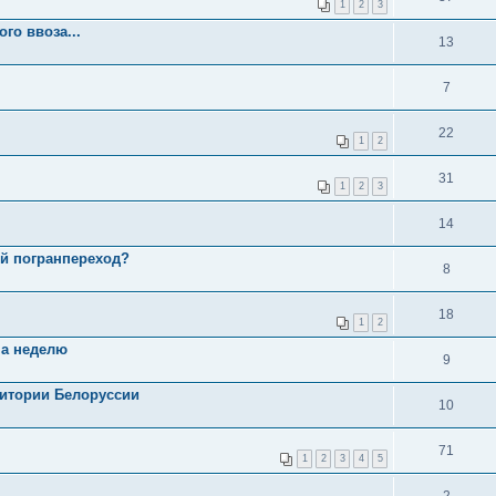
1
2
3
о ввоза...
13
7
22
1
2
31
1
2
3
14
ой погранпереход?
8
18
1
2
на неделю
9
ритории Белоруссии
10
71
1
2
3
4
5
2