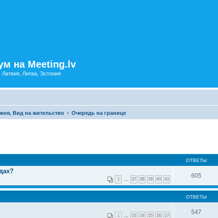
м на Meeting.lv
: Латвия, Литва, Эстония
жня, Вид на жительство
Очередь на границе
ОТВЕТЫ
дах?
605
1
…
37
38
39
40
41
ОТВЕТЫ
547
1
…
33
34
35
36
37