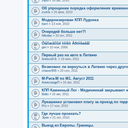
Dipol
» 16 авг, 2010
Об упрощении порядка оформления временног
zveris
» 25 фев, 2010
Модернизирован КПП Лудонка
barn
» 13 ноя, 2010
Очередей больше нет?!
Nikolas
» 10 окт, 2011
Òàìîæåííûé ïóíêò Áðóíèøåâî
givi
» 10 ноя, 2006
Первый раз на авто в Латвию
Алексей Б.
» 19 июн, 2011
Возможно ли вернуться в Латвию через друг
chaser805
» 20 сен, 2011
М-Рига-М по М1. Август 2011
АлександрП
» 10 авг, 2011
КПП Каменный Лог - Мядининкай закрывают 
Balto
» 15 авг, 2011
Лукашенко установил плату за проезд по тер
Pro
» 17 ноя, 2010
Где лучше проехать?
Эрик
» 21 окт, 2010
Выезд из Европы. Границы.