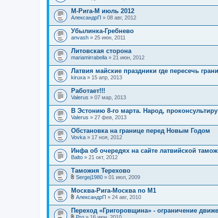
М-Рига-М июль 2012
АлександрП
» 08 авг, 2012
Убылинка-Гребнево
anvash
» 25 июн, 2011
Литовская сторона
mariamirrabella
» 21 июн, 2012
Латвия майские праздники где пересечь гран
kiruxa
» 15 апр, 2013
Работает!!!
Valerus
» 07 мар, 2013
В Эстонию 8-го марта. Народ, проконсультируй
Valerus
» 27 фев, 2013
Обстановка на границе перед Новым Годом
Vovka
» 17 ноя, 2012
Инфа об очередях на сайте латвийской тамо
Balto
» 21 окт, 2012
Таможня Терехово
Sergej1980
» 01 июл, 2009
В
л
Москва-Рига-Москва по М1
о
АлександрП
» 24 авг, 2010
ж
В
е
л
Переход «Григоровщина» - ограничение движе
н
о
и
Pro
» 16 июн, 2010