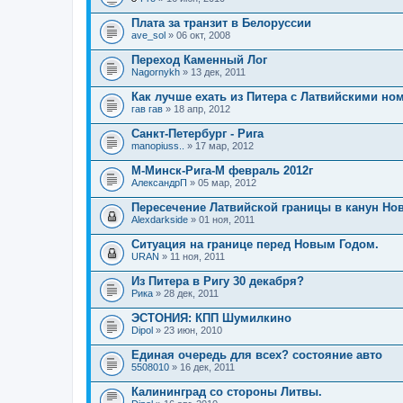
ж
В
я
е
л
Плата за транзит в Белоруссии
н
о
ave_sol
и
» 06 окт, 2008
ж
я
е
Переход Каменный Лог
н
Nagornykh
и
» 13 дек, 2011
я
Как лучше ехать из Питера с Латвийскими но
гав гав
» 18 апр, 2012
Санкт-Петербург - Рига
manopiuss..
» 17 мар, 2012
М-Минск-Рига-М февраль 2012г
АлександрП
» 05 мар, 2012
Пересечение Латвийской границы в канун Нов
Alexdarkside
» 01 ноя, 2011
Ситуация на границе перед Новым Годом.
URAN
» 11 ноя, 2011
Из Питера в Ригу 30 декабря?
Рика
» 28 дек, 2011
ЭСТОНИЯ: КПП Шумилкино
Dipol
» 23 июн, 2010
Единая очередь для всех? состояние авто
5508010
» 16 дек, 2011
Калининград со стороны Литвы.