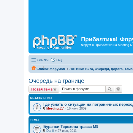
Прибалтика! Фору
Форум о Прибалтике на Meeting.lv
Ссылки
FAQ
Список форумов
ЛАТВИЯ: Виза, Очереди, Дорога, Тамо
Очередь на границе
Новая тема
ОБЪЯВЛЕНИЯ
Где узнать о ситуации на пограничных перехо
Meeting.LV
» 16 июл, 2009
В
л
о
ТЕМЫ
ж
е
Бурачки-Терехова трасса М9
н
Daniil
» 27 июн, 2011
и