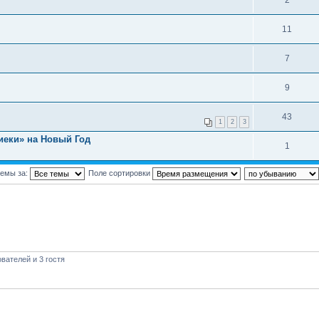
11
7
9
43
1
2
3
иеки» на Новый Год
1
темы за:
Поле сортировки
вателей и 3 гостя