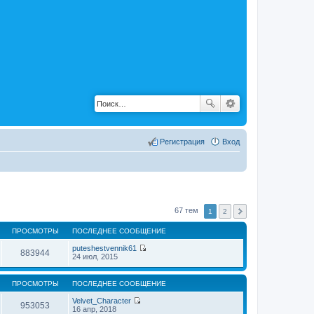
Регистрация
Вход
67 тем
1
2
ПРОСМОТРЫ
ПОСЛЕДНЕЕ СООБЩЕНИЕ
puteshestvennik61
883944
П
24 июл, 2015
е
р
е
ПРОСМОТРЫ
ПОСЛЕДНЕЕ СООБЩЕНИЕ
й
т
Velvet_Character
953053
и
П
16 апр, 2018
к