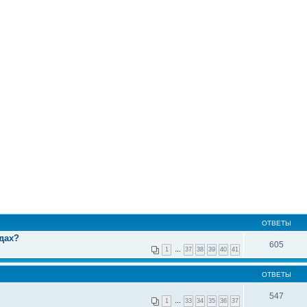
ОТВЕТЫ
дах?
605
1
…
37
38
39
40
41
ОТВЕТЫ
547
1
…
33
34
35
36
37