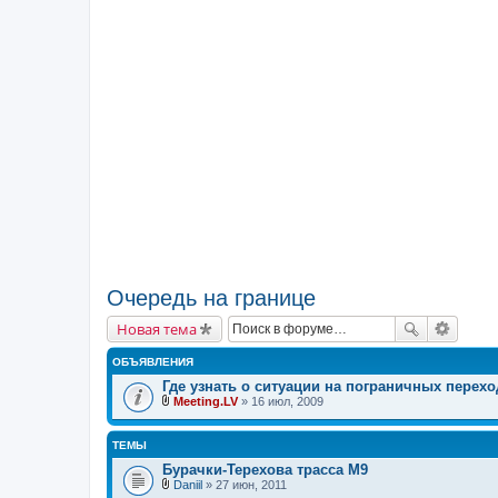
Очередь на границе
Новая тема
ОБЪЯВЛЕНИЯ
Где узнать о ситуации на пограничных перехо
Meeting.LV
» 16 июл, 2009
В
л
о
ТЕМЫ
ж
е
Бурачки-Терехова трасса М9
н
Daniil
» 27 июн, 2011
и
В