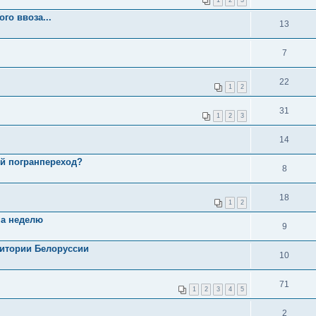
о ввоза...
13
7
22
1
2
31
1
2
3
14
ой погранпереход?
8
18
1
2
на неделю
9
ритории Белоруссии
10
71
1
2
3
4
5
2