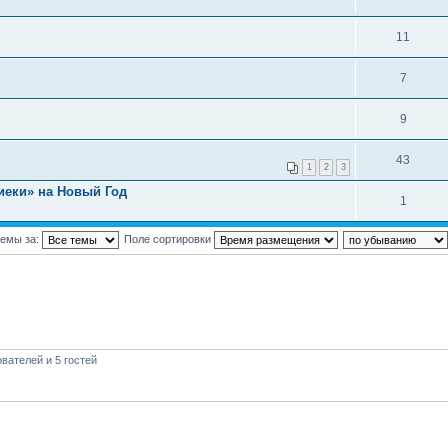
11
7
9
43
1
2
3
иеки» на Новый Год
1
темы за:
Поле сортировки
вателей и 5 гостей