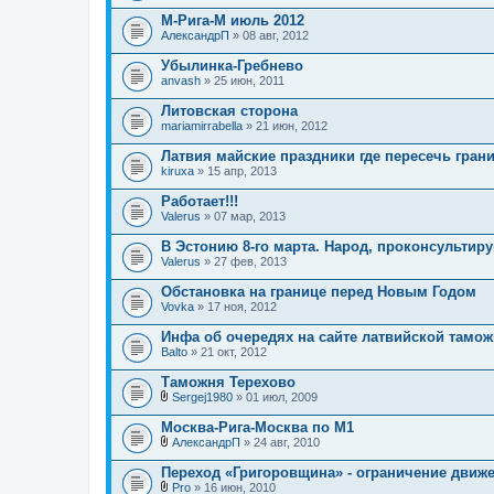
М-Рига-М июль 2012
АлександрП
» 08 авг, 2012
Убылинка-Гребнево
anvash
» 25 июн, 2011
Литовская сторона
mariamirrabella
» 21 июн, 2012
Латвия майские праздники где пересечь гран
kiruxa
» 15 апр, 2013
Работает!!!
Valerus
» 07 мар, 2013
В Эстонию 8-го марта. Народ, проконсультируй
Valerus
» 27 фев, 2013
Обстановка на границе перед Новым Годом
Vovka
» 17 ноя, 2012
Инфа об очередях на сайте латвийской тамо
Balto
» 21 окт, 2012
Таможня Терехово
Sergej1980
» 01 июл, 2009
В
л
Москва-Рига-Москва по М1
о
АлександрП
» 24 авг, 2010
ж
В
е
л
Переход «Григоровщина» - ограничение движе
н
о
и
Pro
» 16 июн, 2010
ж