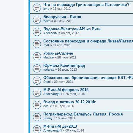
я
л
Что на переходе Григоровщина-Патерниеки?
о
lexa
» 17 окт, 2012
ж
е
Белоруссия - Литва
н
Balto
и
» 02 май, 2010
я
Лудонка-Виентули-М9 из Риги
Алексеич
» 08 авг, 2012
Состояние переходов и очереди Литва/Латвия
ZvK
» 11 апр, 2011
Урбаны-Силене
MaUse
» 28 июл, 2011
Юрмала-Калининград
valerex
» 16 июн, 2013
Обязательное бронирование очереди EST->R
Dipol
» 01 июл, 2011
М-Рига-М февраль 2015
АлександрП
» 25 фев, 2015
Въезд в латвию 30.12.2014г
cos-x
» 01 дек, 2014
Погранпереход Беларусь Латвия. Россия
Sunny
» 10 май, 2014
М-Рига-М дек2013
АлександрП
» 09 янв, 2014