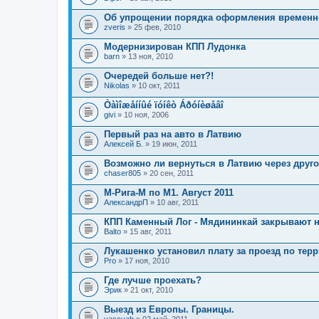
Об упрощении порядка оформления временног
zveris
» 25 фев, 2010
Модернизирован КПП Лудонка
barn
» 13 ноя, 2010
Очередей больше нет?!
Nikolas
» 10 окт, 2011
Òàìîæåííûé ïóíêò Áðóíèøåâî
givi
» 10 ноя, 2006
Первый раз на авто в Латвию
Алексей Б.
» 19 июн, 2011
Возможно ли вернуться в Латвию через друг
chaser805
» 20 сен, 2011
М-Рига-М по М1. Август 2011
АлександрП
» 10 авг, 2011
КПП Каменный Лог - Мядининкай закрывают 
Balto
» 15 авг, 2011
Лукашенко установил плату за проезд по тер
Pro
» 17 ноя, 2010
Где лучше проехать?
Эрик
» 21 окт, 2010
Выезд из Европы. Границы.
vassyab
» 02 май, 2011