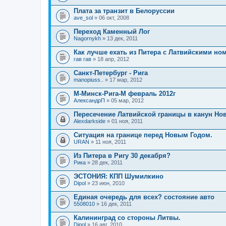
В
я
е
л
Плата за транзит в Белоруссии
н
о
ave_sol
и
» 06 окт, 2008
ж
я
е
Переход Каменный Лог
н
Nagornykh
и
» 13 дек, 2011
я
Как лучше ехать из Питера с Латвийскими но
гав гав
» 18 апр, 2012
Санкт-Петербург - Рига
manopiuss..
» 17 мар, 2012
М-Минск-Рига-М февраль 2012г
АлександрП
» 05 мар, 2012
Пересечение Латвийской границы в канун Нов
Alexdarkside
» 01 ноя, 2011
Ситуация на границе перед Новым Годом.
URAN
» 11 ноя, 2011
Из Питера в Ригу 30 декабря?
Рика
» 28 дек, 2011
ЭСТОНИЯ: КПП Шумилкино
Dipol
» 23 июн, 2010
Единая очередь для всех? состояние авто
5508010
» 16 дек, 2011
Калининград со стороны Литвы.
Dipol
» 16 авг, 2010