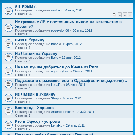
а в Крым?!
Последнее сообщение
aasha
«
04 июн, 2013
Ответы:
35
1
2
3
Не граждане ЛР с постоянным видом на жительство в
Украине?
Последнее сообщение
poseydon86
«
30 мар, 2012
Ответы:
6
виза в Украину
Последнее сообщение
Balto
«
08 фев, 2012
Ответы:
1
Из Латвии на Украину
Последнее сообщение
Balto
«
12 янв, 2012
Ответы:
8
На чем лучше добраться до Киева из Риги
Последнее сообщение
rigaismylove
«
24 июн, 2011
Ответы:
6
Подскажите с размещением в Одессе(гостиницы,отели)...
Последнее сообщение
LenaRu
«
03 июн, 2011
Ответы:
4
Из Латвии в Украину
Последнее сообщение
Sleep
«
16 май, 2011
Ответы:
8
Белгород - Харьков
Последнее сообщение
ArtemVolokitin
«
12 май, 2011
Ответы:
1
Кто в Одессу - устроим!
Последнее сообщение
LenaRu
«
29 апр, 2011
Ответы:
2
Помогите найти бланк анкеты (Украина)