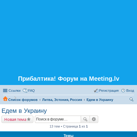
Прибалтика! Форум на Meeting.lv
Ссылки
FAQ
Регистрация
Вход
Список форумов
Литва, Эстония, Россия
Едем в Украину
ои
Едем в Украину
ск
Новая тема
13 тем • Страница
1
из
1
Темы