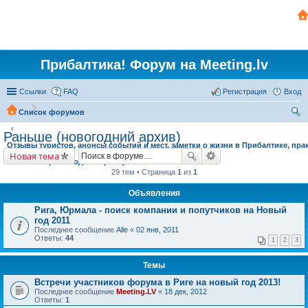
Прибалтика! Форум на Meeting.lv
Ссылки
FAQ
Регистрация
Вход
Список форумов
ои
Раньше (новогодний архив)
Отзывы туристов, анонсы событий и мест, заметки о жизни в Прибалтике, пра
ск
Новая тема
Раньше (новогодний архив)
29 тем • Страница
1
из
1
Объявления
Рига, Юрмала - поиск компании и попутчиков на Новый
год 2011
Последнее сообщение
Alle
«
02 янв, 2011
Ответы:
44
1
2
3
Темы
Встречи участников форума в Риге на новый год 2013!
Последнее сообщение
Meeting.LV
«
18 дек, 2012
Ответы:
1