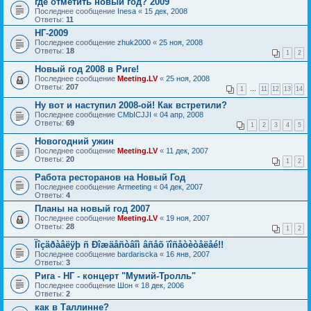
где отметить новый год? 2009
Последнее сообщение
Inesa
«
15 дек, 2008
Ответы:
11
НГ-2009
Последнее сообщение
zhuk2000
«
25 ноя, 2008
Ответы:
18
1
2
Новый год 2008 в Риге!
Последнее сообщение
Meeting.LV
«
25 ноя, 2008
Ответы:
207
1
…
11
12
13
14
Ну вот и наступил 2008-ой! Как встретили?
Последнее сообщение
CMbICJJI
«
04 апр, 2008
Ответы:
69
1
2
3
4
5
Новогодний ужин
Последнее сообщение
Meeting.LV
«
11 дек, 2007
Ответы:
20
1
2
Работа ресторанов на Новый Год
Последнее сообщение
Armeeting
«
04 дек, 2007
Ответы:
4
Планы на новый год 2007
Последнее сообщение
Meeting.LV
«
19 ноя, 2007
Ответы:
28
1
2
Ïîçäðàâëÿþ ñ Ðîæäåñòâîì âñåõ ïîñåòèòåëåé!!
Последнее сообщение
bardariscka
«
16 янв, 2007
Ответы:
3
Рига - НГ - концерт "Мумий-Тролль"
Последнее сообщение
Шон
«
18 дек, 2006
Ответы:
2
как в Таллинне?