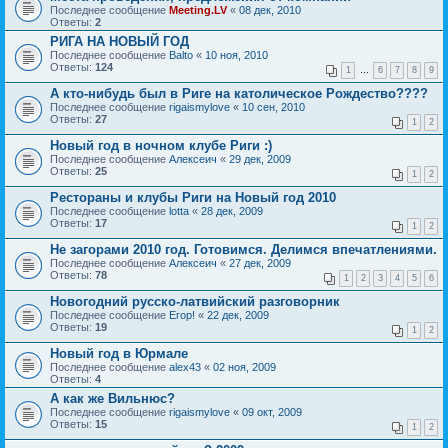
Последнее сообщение
Meeting.LV
«
08 дек, 2010
Ответы:
2
РИГА НА НОВЫЙ ГОД
Последнее сообщение
Balto
«
10 ноя, 2010
Ответы:
124
1
…
6
7
8
9
А кто-нибудь был в Риге на католическое Рождество????
Последнее сообщение
rigaismylove
«
10 сен, 2010
Ответы:
27
1
2
Новый год в ночном клубе Риги :)
Последнее сообщение
Алексеич
«
29 дек, 2009
Ответы:
25
1
2
Рестораны и клубы Риги на Новый год 2010
Последнее сообщение
lotta
«
28 дек, 2009
Ответы:
17
1
2
Не загорами 2010 год. Готовимся. Делимся впечатлениями.
Последнее сообщение
Алексеич
«
27 дек, 2009
Ответы:
78
1
2
3
4
5
6
Новогодний русско-латвийский разговорник
Последнее сообщение
Егор!
«
22 дек, 2009
Ответы:
19
1
2
Новый год в Юрмале
Последнее сообщение
alex43
«
02 ноя, 2009
Ответы:
4
А как же Вильнюс?
Последнее сообщение
rigaismylove
«
09 окт, 2009
Ответы:
15
1
2