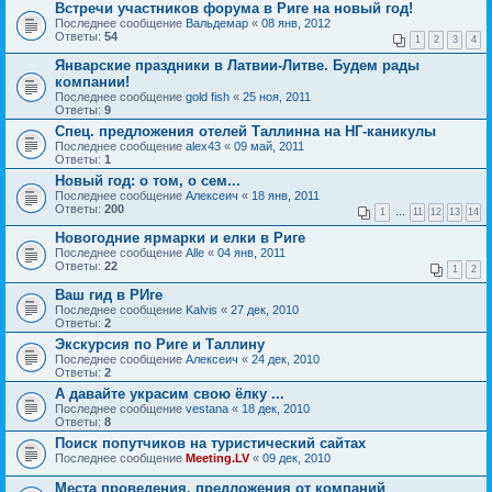
Встречи участников форума в Риге на новый год!
Последнее сообщение
Вальдемар
«
08 янв, 2012
Ответы:
54
1
2
3
4
Январские праздники в Латвии-Литве. Будем рады
компании!
Последнее сообщение
gold fish
«
25 ноя, 2011
Ответы:
9
Спец. предложения отелей Таллинна на НГ-каникулы
Последнее сообщение
alex43
«
09 май, 2011
Ответы:
1
Новый год: о том, о сем...
Последнее сообщение
Алексеич
«
18 янв, 2011
Ответы:
200
1
…
11
12
13
14
Новогодние ярмарки и елки в Риге
Последнее сообщение
Alle
«
04 янв, 2011
Ответы:
22
1
2
Ваш гид в РИге
Последнее сообщение
Kalvis
«
27 дек, 2010
Ответы:
2
Экскурсия по Риге и Таллину
Последнее сообщение
Алексеич
«
24 дек, 2010
Ответы:
2
А давайте украсим свою ёлку ...
Последнее сообщение
vestana
«
18 дек, 2010
Ответы:
8
Поиск попутчиков на туристический сайтах
Последнее сообщение
Meeting.LV
«
09 дек, 2010
Места проведения, предложения от компаний