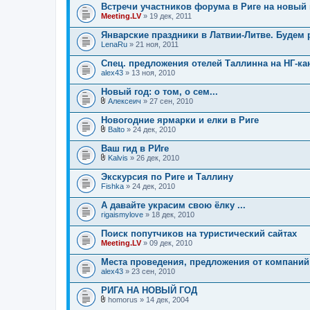
я
Встречи участников форума в Риге на новый 
Meeting.LV
» 19 дек, 2011
Январские праздники в Латвии-Литве. Будем
LenaRu
» 21 ноя, 2011
Спец. предложения отелей Таллинна на НГ-к
alex43
» 13 ноя, 2010
Новый год: о том, о сем...
Алексеич
» 27 сен, 2010
В
л
Новогодние ярмарки и елки в Риге
о
Balto
» 24 дек, 2010
ж
В
е
л
Ваш гид в РИге
н
о
и
Kalvis
» 26 дек, 2010
ж
В
я
е
л
Экскурсия по Риге и Таллину
н
о
Fishka
и
» 24 дек, 2010
ж
я
е
А давайте украсим свою ёлку ...
н
rigaismylove
и
» 18 дек, 2010
я
Поиск попутчиков на туристический сайтах
Meeting.LV
» 09 дек, 2010
Места проведения, предложения от компаний
alex43
» 23 сен, 2010
РИГА НА НОВЫЙ ГОД
homorus
» 14 дек, 2004
В