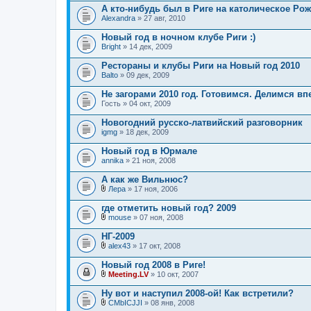
л
А кто-нибудь был в Риге на католическое Ро
о
Alexandra
» 27 авг, 2010
ж
е
Новый год в ночном клубе Риги :)
н
Bright
и
» 14 дек, 2009
я
Рестораны и клубы Риги на Новый год 2010
Balto
» 09 дек, 2009
Не загорами 2010 год. Готовимся. Делимся в
Гость
» 04 окт, 2009
Новогодний русско-латвийский разговорник
igmg
» 18 дек, 2009
Новый год в Юрмале
annika
» 21 ноя, 2008
А как же Вильнюс?
Лера
» 17 ноя, 2006
В
л
где отметить новый год? 2009
о
mouse
» 07 ноя, 2008
ж
В
е
л
НГ-2009
н
о
и
alex43
» 17 окт, 2008
ж
В
я
е
л
Новый год 2008 в Риге!
н
о
и
Meeting.LV
» 10 окт, 2007
ж
В
я
е
л
Ну вот и наступил 2008-ой! Как встретили?
н
о
и
CMbICJJI
» 08 янв, 2008
ж
В
я