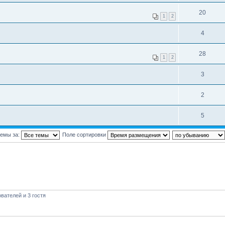
20
1
2
4
28
1
2
3
2
5
темы за:
Поле сортировки
вателей и 3 гостя