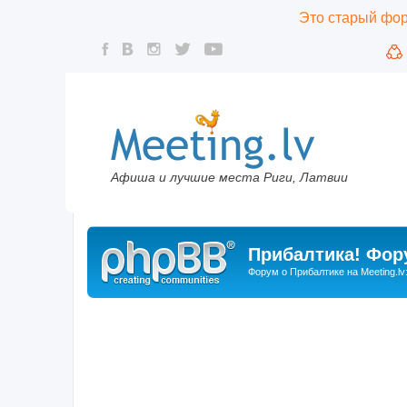
Это старый фору
Афиша и лучшие места Риги, Латвии
Прибалтика! Фору
Форум о Прибалтике на Meeting.lv