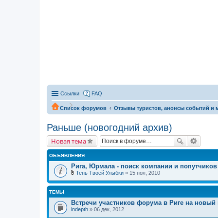
Ссылки
FAQ
Список форумов
Отзывы туристов, анонсы событий и м
Раньше (новогодний архив)
Новая тема
ОБЪЯВЛЕНИЯ
Рига, Юрмала - поиск компании и попутчиков
Тень Твоей Улыбки
» 15 ноя, 2010
В
л
о
ТЕМЫ
ж
е
Встречи участников форума в Риге на новый г
н
indepth
» 06 дек, 2012
и