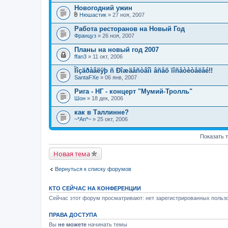
е
л
Новогодний ужин
н
о
и
Нюшастик
» 27 ноя, 2007
ж
В
я
е
л
Работа ресторанов на Новый Год
н
о
Француз
и
» 26 ноя, 2007
ж
я
е
Планы на новый год 2007
н
ffan3
и
» 11 окт, 2006
я
Ïîçäðàâëÿþ ñ Ðîæäåñòâîì âñåõ ïîñåòèòåëåé!!
SantaFXe
» 06 янв, 2007
Рига - НГ - концерт "Мумий-Тролль"
Шон
» 18 дек, 2006
как в Таллинне?
~*An*~
» 25 окт, 2006
Показать 
Новая тема
Вернуться к списку форумов
КТО СЕЙЧАС НА КОНФЕРЕНЦИИ
Сейчас этот форум просматривают: нет зарегистрированных пользо
ПРАВА ДОСТУПА
Вы
не можете
начинать темы