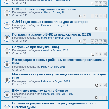
Ответы:
43
1
2
3
ВНЖ в Латвии, и еще мнооого вопросов.
Последнее сообщение
snider
«
16 фев, 2014
Ответы:
173
1
…
9
10
11
12
С 2014 года новые госпошлины для инвесторов
Последнее сообщение
Саныч
«
10 фев, 2014
Ответы:
20
1
2
Поправки к закону о ВНЖ за недвижимость (2013)
Последнее сообщение
maksimo
«
10 фев, 2014
Ответы:
694
1
…
44
45
46
47
Получение при покупке ВНЖ)
Последнее сообщение
serenik
«
24 янв, 2014
Ответы:
33
1
2
3
Регистрация в разных районах, совместное проживание и
ВНЖ
Последнее сообщение
Hugo
«
14 дек, 2013
Ответы:
4
Минимальная сумма покупки недвижимости у юрлица для
ВНЖ
Последнее сообщение
Labrador
«
04 дек, 2013
Ответы:
19
1
2
ВНЖ через покупку доли в бизнесе
Последнее сообщение
simeon2010
«
03 дек, 2013
Ответы:
16
1
2
Получение разрешения на покупку недвижимости от
Рижской думы