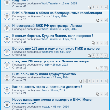
будущем?
Последнее сообщение
WorldTraveler
«
18 янв, 2015
Ответы:
46
1
2
3
4
ВНЖ в Латвии в обмен на беспроцентные гособлигации
Последнее сообщение
Гость
«
17 дек, 2014
Ответы:
19
1
2
Инвесторский ВНЖ РФ для граждан Латвии
Последнее сообщение
WorldTraveler
«
17 дек, 2014
К новым берегам. Куда из Латвии, если попросят?
Последнее сообщение
WorldTraveler
«
11 дек, 2014
Ответы:
44
1
2
3
Вопрос про 183 дня в году в контексте ПМЖ и налогов
Последнее сообщение
Wanderer
«
06 дек, 2014
Ответы:
55
1
2
3
4
граждане РФ могут устроить в Латвии переворот...
Последнее сообщение
Grig16
«
26 ноя, 2014
Ответы:
16
1
2
ВНЖ по бизнесу и/или трудоустройство
Последнее сообщение
liberast
«
12 ноя, 2014
Ответы:
79
1
2
3
4
5
6
Как понаехать через инвестицию депозита?
Последнее сообщение
Tritri
«
06 ноя, 2014
Ответы:
21
1
2
Новое написание имени в паспорте и ВНЖ. Может
сталкивались?
Последнее сообщение
Iceauto
«
03 ноя, 2014
Ответы:
11