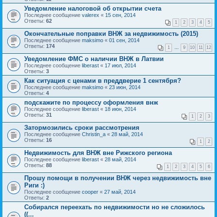
Уведомление налоговой об открытии счета
Последнее сообщение
valerex
«
15 сен, 2014
Ответы:
62
1
2
3
4
5
Окончательные поправки ВНЖ за недвижимость (2015)
Последнее сообщение
maksimo
«
01 сен, 2014
Ответы:
174
1
…
9
10
11
12
Уведомление ФМС о наличии ВНЖ в Латвии
Последнее сообщение
liberast
«
17 июл, 2014
Ответы:
3
Как ситуация с ценами в преддверие 1 сентября?
Последнее сообщение
maksimo
«
23 июн, 2014
Ответы:
4
подскажите по процессу оформления внж
Последнее сообщение
liberast
«
18 июн, 2014
Ответы:
31
1
2
3
Затормозились сроки рассмотрения
Последнее сообщение
Christin_a
«
28 май, 2014
Ответы:
16
1
2
Недвижимость для ВНЖ вне Рижского региона
Последнее сообщение
liberast
«
28 май, 2014
Ответы:
88
1
2
3
4
5
6
Прошу помощи в получении ВНЖ через недвижимость вне
Риги :)
Последнее сообщение
cooper
«
27 май, 2014
Ответы:
2
Собирался переехать по недвижимости но не сложилось
((...