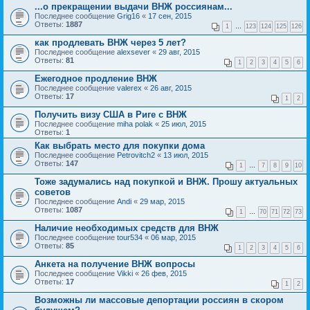
...о прекращении выдачи ВНЖ россиянам...
Последнее сообщение
Grig16
«
17 сен, 2015
Ответы:
1887
1
…
123
124
125
126
как продлевать ВНЖ через 5 лет?
Последнее сообщение
alexsever
«
29 авг, 2015
Ответы:
81
1
2
3
4
5
6
Ежегодное продление ВНЖ
Последнее сообщение
valerex
«
26 авг, 2015
Ответы:
17
1
2
Получить визу США в Риге с ВНЖ
Последнее сообщение
miha polak
«
25 июл, 2015
Ответы:
1
Как выбрать место для покупки дома
Последнее сообщение
Petrovitch2
«
13 июл, 2015
Ответы:
147
1
…
7
8
9
10
Тоже задумались над покупкой и ВНЖ. Прошу актуальных
советов
Последнее сообщение
Andi
«
29 мар, 2015
Ответы:
1087
1
…
70
71
72
73
Наличие необходимых средств для ВНЖ
Последнее сообщение
tour534
«
06 мар, 2015
Ответы:
85
1
2
3
4
5
6
Анкета на получение ВНЖ вопросы
Последнее сообщение
Vikki
«
26 фев, 2015
Ответы:
17
1
2
Возможны ли массовые депортации россиян в скором