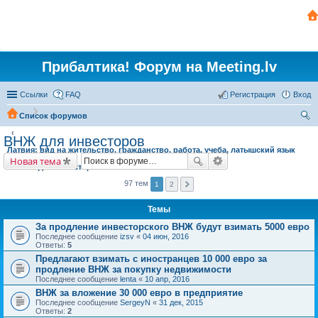
Прибалтика! Форум на Meeting.lv
Ссылки
FAQ
Регистрация
Вход
Список форумов
ои
ВНЖ для инвесторов
Латвия: вид на жительство, гражданство, работа, учеба, латышский язык
ск
Новая тема
ВНЖ для инвесторов
97 тем
1
2
Темы
За продление инвесторского ВНЖ будут взимать 5000 евро
Последнее сообщение
izsv
«
04 июн, 2016
Ответы:
5
Предлагают взимать с иностранцев 10 000 евро за
продление ВНЖ за покупку недвижимости
Последнее сообщение
lenta
«
10 апр, 2016
ВНЖ за вложение 30 000 евро в предприятие
Последнее сообщение
SergeyN
«
31 дек, 2015
Ответы:
2