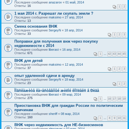
Последнее сообщение
anazarov
«
01 май, 2014
Ответы:
16
1
2
1 мая 2014 г. Разрешат ли скупать земли ?
Последнее сообщение
maksimo
«
27 апр, 2014
Ответы:
13
Смена основания ВНЖ
Последнее сообщение
SergeyN
«
18 апр, 2014
Ответы:
33
1
2
3
Поправки для получения внж через покупку
недвижимости с 2014
Последнее сообщение
liberast
«
16 апр, 2014
Ответы:
671
1
…
42
43
44
45
ВНЖ для детей
Последнее сообщение
maksimo
«
12 апр, 2014
Ответы:
37
1
2
3
опыт удаленной сдачи в аренду
Последнее сообщение
SergeyN
«
18 мар, 2014
Ответы:
23
1
2
Ïîäñêàæèòå êà÷åñòâåííûé æèëîé êîìïëåêñ â Ðèãå
Последнее сообщение
liberast
«
09 мар, 2014
Ответы:
275
1
…
16
17
18
19
Приостановка ВНЖ для граждан России по политическим
причинам
Последнее сообщение
sheriff
«
08 мар, 2014
Ответы:
160
1
…
8
9
10
11
ВНЖ через недвижимость для НЕ-бизнесменов
Последнее сообщение
alexsever
«
02 мар, 2014