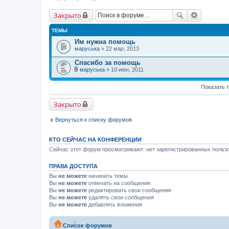
Закрыто
ТЕМЫ
Им нужна помощь
маруська
» 22 мар, 2013
Спасибо за помощь
маруська
» 10 июн, 2011
В
л
Показать 
о
ж
е
Закрыто
н
и
я
Вернуться к списку форумов
КТО СЕЙЧАС НА КОНФЕРЕНЦИИ
Сейчас этот форум просматривают: нет зарегистрированных пользо
ПРАВА ДОСТУПА
Вы
не можете
начинать темы
Вы
не можете
отвечать на сообщения
Вы
не можете
редактировать свои сообщения
Вы
не можете
удалять свои сообщения
Вы
не можете
добавлять вложения
Список форумов