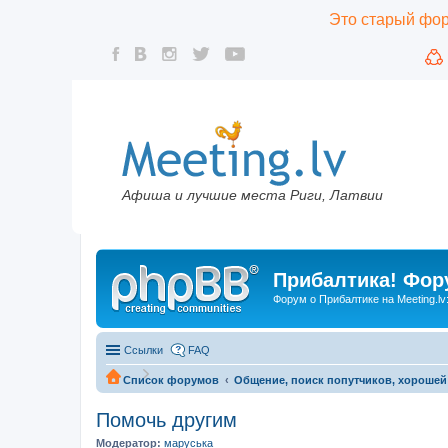
Это старый фору
Афиша и лучшие места Риги, Латвии
Прибалтика! Фору
Форум о Прибалтике на Meeting.lv
Ссылки
FAQ
Список форумов
Общение, поиск попутчиков, хорошей
Помочь другим
Модератор:
маруська