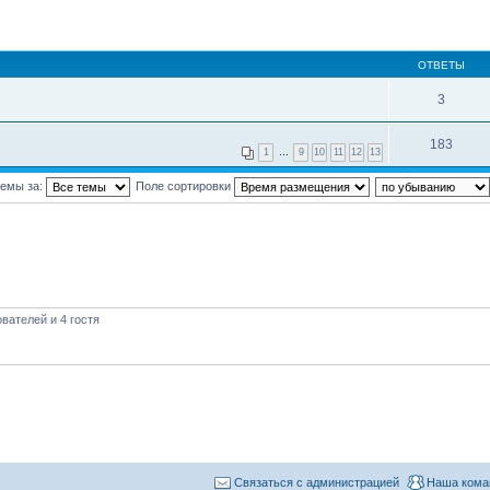
ОТВЕТЫ
3
183
1
…
9
10
11
12
13
темы за:
Поле сортировки
вателей и 4 гостя
Связаться с администрацией
Наша кома