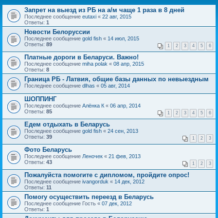
Запрет на выезд из РБ на а/м чаще 1 раза в 8 дней
Последнее сообщение
eutaxi
«
22 авг, 2015
Ответы:
1
Новости Белоруссии
Последнее сообщение
gold fish
«
14 июл, 2015
Ответы:
89
1
2
3
4
5
6
Платные дороги в Беларуси. Важно!
Последнее сообщение
miha polak
«
08 апр, 2015
Ответы:
8
Граница РБ - Латвия, общие базы данных по невыездным
Последнее сообщение
dlhas
«
05 авг, 2014
ШОППИНГ
Последнее сообщение
Алёнка К
«
06 апр, 2014
Ответы:
85
1
2
3
4
5
6
Едем отдыхать в Беларусь
Последнее сообщение
gold fish
«
24 сен, 2013
Ответы:
39
1
2
3
Фото Беларусь
Последнее сообщение
Леночек
«
21 фев, 2013
Ответы:
43
1
2
3
Пожалуйста помогите с дипломом, пройдите опрос!
Последнее сообщение
ivangorduk
«
14 дек, 2012
Ответы:
11
Помогу осуществить переезд в Беларусь
Последнее сообщение
Гость
«
07 дек, 2012
Ответы:
1