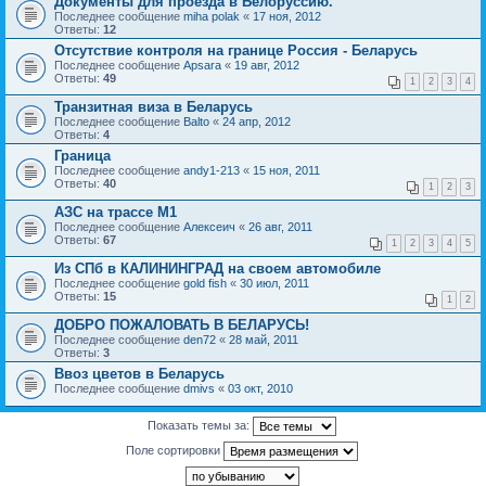
Документы для проезда в Белоруссию.
Последнее сообщение
miha polak
«
17 ноя, 2012
Ответы:
12
Отсутствие контроля на границе Россия - Беларусь
Последнее сообщение
Apsara
«
19 авг, 2012
Ответы:
49
1
2
3
4
Транзитная виза в Беларусь
Последнее сообщение
Balto
«
24 апр, 2012
Ответы:
4
Граница
Последнее сообщение
andy1-213
«
15 ноя, 2011
Ответы:
40
1
2
3
АЗС на трассе М1
Последнее сообщение
Алексеич
«
26 авг, 2011
Ответы:
67
1
2
3
4
5
Из СПб в КАЛИНИНГРАД на своем автомобиле
Последнее сообщение
gold fish
«
30 июл, 2011
Ответы:
15
1
2
ДОБРО ПОЖАЛОВАТЬ В БЕЛАРУСЬ!
Последнее сообщение
den72
«
28 май, 2011
Ответы:
3
Ввоз цветов в Беларусь
Последнее сообщение
dmivs
«
03 окт, 2010
Показать темы за:
Поле сортировки