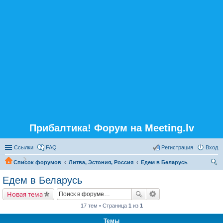
Прибалтика! Форум на Meeting.lv
Ссылки
FAQ
Регистрация
Вход
Список форумов
Литва, Эстония, Россия
Едем в Беларусь
ои
Едем в Беларусь
ск
Новая тема
17 тем • Страница
1
из
1
Темы