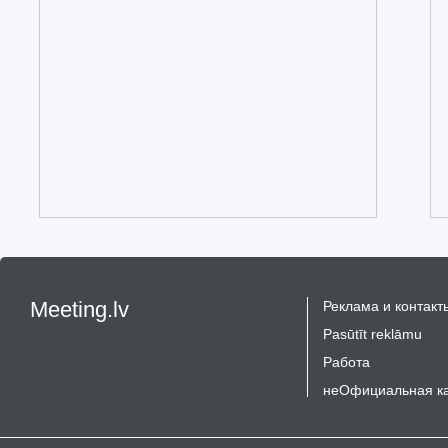
Meeting.lv
Реклама и контакт
Pasūtīt reklāmu
Работа
неОфициальная к