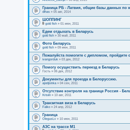
Граница РБ - Латвия, общие базы данных по
dlhas
» 05 авг, 2014
ШОППИНГ
gold fish
» 01 июн, 2011
В
л
Едем отдыхать в Беларусь
о
gold fish
» 30 май, 2011
ж
е
Фото Беларусь
н
gold fish
и
» 09 июн, 2011
я
Пожалуйста помогите с дипломом, пройдите 
ivangorduk
» 03 дек, 2012
Помогу осуществить переезд в Беларусь
Гость
» 06 дек, 2012
Документы для проезда в Белоруссию.
apeljsinka
» 04 сен, 2011
Отсутствие контроля на границе Россия - Бел
Krisiin
» 10 авг, 2011
Транзитная виза в Беларусь
Falko
» 24 апр, 2012
Граница
OlegusLv
» 10 июн, 2011
АЗС на трассе М1