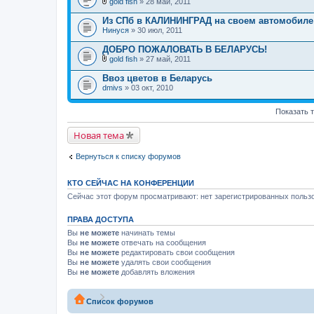
gold fish
» 28 май, 2011
В
л
Из СПб в КАЛИНИНГРАД на своем автомобиле
о
Нинуся
» 30 июл, 2011
ж
е
ДОБРО ПОЖАЛОВАТЬ В БЕЛАРУСЬ!
н
и
gold fish
» 27 май, 2011
В
я
л
Ввоз цветов в Беларусь
о
dmivs
» 03 окт, 2010
ж
е
н
Показать 
и
я
Новая тема
Вернуться к списку форумов
КТО СЕЙЧАС НА КОНФЕРЕНЦИИ
Сейчас этот форум просматривают: нет зарегистрированных пользо
ПРАВА ДОСТУПА
Вы
не можете
начинать темы
Вы
не можете
отвечать на сообщения
Вы
не можете
редактировать свои сообщения
Вы
не можете
удалять свои сообщения
Вы
не можете
добавлять вложения
Список форумов