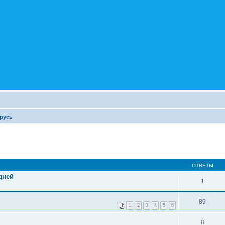
русь
ОТВЕТЫ
 дней
1
89
1
2
3
4
5
6
8