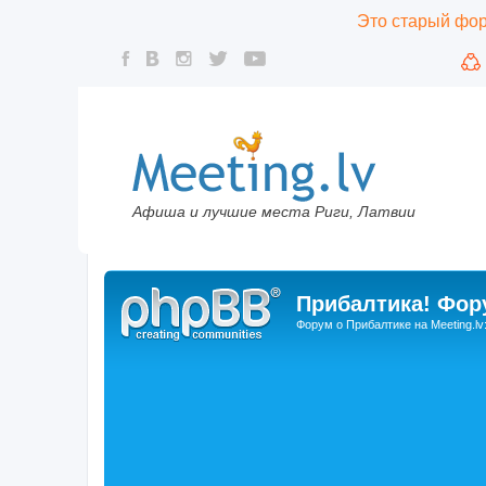
Это старый фору
Афиша и лучшие места Риги, Латвии
Прибалтика! Фору
Форум о Прибалтике на Meeting.lv