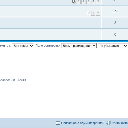
1
2
3
4
5
15
1
2
3
0
темы за:
Поле сортировки
вателей и 3 гостя
Связаться с администрацией
Наша кома