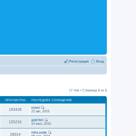
Регистрация
Вход
17 тем • Страница
1
из
1
ПРОСМОТРЫ
ПОСЛЕДНЕЕ СООБЩЕНИЕ
eutaxi
193428
П
22 авг, 2015
е
р
gold fish
е
155216
П
14 июл, 2015
й
е
т
р
miha polak
и
е
28014
П
08 апр, 2015
к