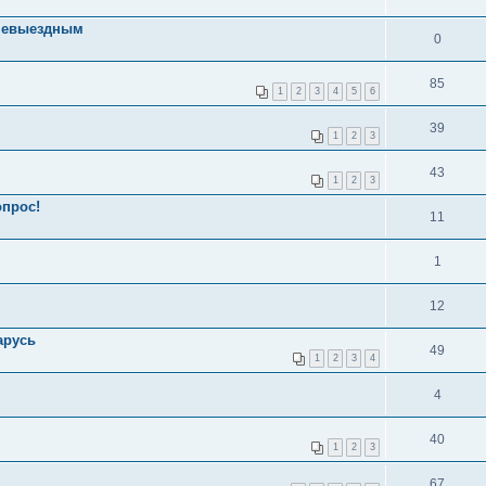
 невыездным
0
85
1
2
3
4
5
6
39
1
2
3
43
1
2
3
опрос!
11
1
12
арусь
49
1
2
3
4
4
40
1
2
3
67