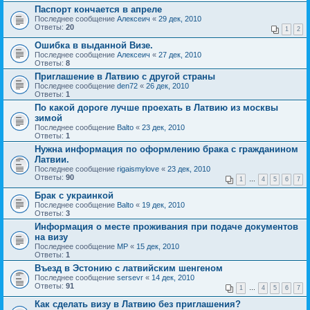
Паспорт кончается в апреле
Последнее сообщение
Алексеич
«
29 дек, 2010
Ответы:
20
1
2
Ошибка в выданной Визе.
Последнее сообщение
Алексеич
«
27 дек, 2010
Ответы:
8
Приглашение в Латвию с другой страны
Последнее сообщение
den72
«
26 дек, 2010
Ответы:
1
По какой дороге лучше проехать в Латвию из москвы
зимой
Последнее сообщение
Balto
«
23 дек, 2010
Ответы:
1
Нужна информация по оформлению брака с гражданином
Латвии.
Последнее сообщение
rigaismylove
«
23 дек, 2010
Ответы:
90
1
…
4
5
6
7
Брак с украинкой
Последнее сообщение
Balto
«
19 дек, 2010
Ответы:
3
Информация о месте проживания при подаче документов
на визу
Последнее сообщение
MP
«
15 дек, 2010
Ответы:
1
Въезд в Эстонию с латвийским шенгеном
Последнее сообщение
sersevr
«
14 дек, 2010
Ответы:
91
1
…
4
5
6
7
Как сделать визу в Латвию без приглашения?