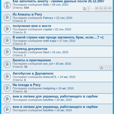
Как заполнять анкету - свежие данные после 26.12.2007
Последнее сообщение
Balto
«
28 сен, 2010
Ответы:
634
1
…
40
41
42
43
Из Алматы в Ригу
Последнее сообщение
Palmary
«
22 сен, 2010
Ответы:
2
получение внж н месте
Последнее сообщение
Legalat
«
22 сен, 2010
Ответы:
5
В какой стране нам проще заключить брак, если....? =)
Последнее сообщение
redis-kapa
«
17 сен, 2010
Ответы:
5
Перевод документов
Последнее сообщение
Dipol
«
15 сен, 2010
Ответы:
1
Билеты и приглашение
Последнее сообщение
ave_sol
«
30 авг, 2010
Ответы:
16
1
2
Автобусом в Даугавпилс
Последнее сообщение
Алексей Б.
«
24 авг, 2010
Ответы:
6
На поезде в Ригу
Последнее сообщение
hedgehog
«
24 авг, 2010
Ответы:
11
внж в латвии для украинца, работающего в сербии
Последнее сообщение
batuffolo
«
20 авг, 2010
внж в латвии для украинца, работающего в сербии
Последнее сообщение
batuffolo
«
19 авг, 2010