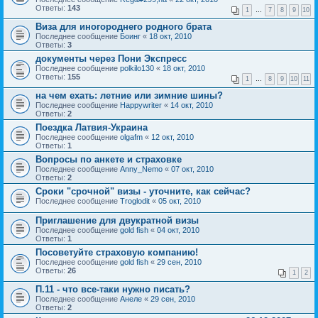
Ответы:
143
1
…
7
8
9
10
Виза для иногороднего родного брата
Последнее сообщение
Боинг
«
18 окт, 2010
Ответы:
3
документы через Пони Экспресс
Последнее сообщение
polkilo130
«
18 окт, 2010
Ответы:
155
1
…
8
9
10
11
на чем ехать: летние или зимние шины?
Последнее сообщение
Happywriter
«
14 окт, 2010
Ответы:
2
Поездка Латвия-Украина
Последнее сообщение
olgafm
«
12 окт, 2010
Ответы:
1
Вопросы по анкете и страховке
Последнее сообщение
Anny_Nemo
«
07 окт, 2010
Ответы:
2
Сроки "срочной" визы - уточните, как сейчас?
Последнее сообщение
Troglodit
«
05 окт, 2010
Приглашение для двукратной визы
Последнее сообщение
gold fish
«
04 окт, 2010
Ответы:
1
Посоветуйте страховую компанию!
Последнее сообщение
gold fish
«
29 сен, 2010
Ответы:
26
1
2
П.11 - что все-таки нужно писать?
Последнее сообщение
Анеле
«
29 сен, 2010
Ответы:
2