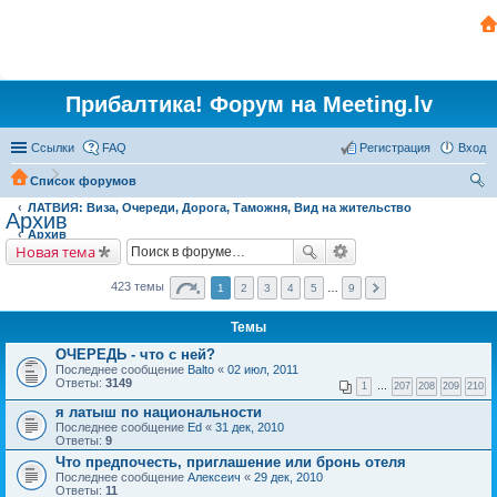
Прибалтика! Форум на Meeting.lv
Ссылки
FAQ
Регистрация
Вход
Список форумов
ЛАТВИЯ: Виза, Очереди, Дорога, Таможня, Вид на жительство
ои
Архив
Архив
ск
Новая тема
423 темы
1
2
3
4
5
…
9
Темы
ОЧЕРЕДЬ - что с ней?
Последнее сообщение
Balto
«
02 июл, 2011
Ответы:
3149
1
…
207
208
209
210
я латыш по национальности
Последнее сообщение
Ed
«
31 дек, 2010
Ответы:
9
Что предпочесть, приглашение или бронь отеля
Последнее сообщение
Алексеич
«
29 дек, 2010
Ответы:
11