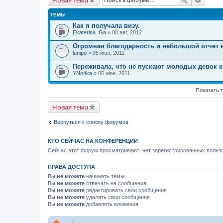
ТЕМЫ
Как я получала визу.
Ekaterina_Ga
» 08 авг, 2012
Огромная благодарность и небольшой отчет 
lunipo
» 05 июл, 2011
Переживала, что не пускают молодых девок к 
YNo4ka
» 05 июн, 2011
Показать 
Новая тема
Вернуться к списку форумов
КТО СЕЙЧАС НА КОНФЕРЕНЦИИ
Сейчас этот форум просматривают: нет зарегистрированных пользо
ПРАВА ДОСТУПА
Вы
не можете
начинать темы
Вы
не можете
отвечать на сообщения
Вы
не можете
редактировать свои сообщения
Вы
не можете
удалять свои сообщения
Вы
не можете
добавлять вложения