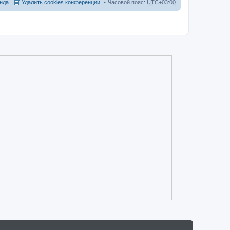
нда
Удалить cookies конференции
Часовой пояс:
UTC+03:00
ю