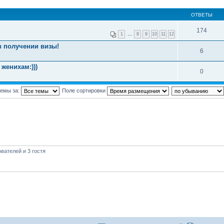
ОТВЕТЫ
174
1
…
8
9
10
11
12
в получении визы!
6
женихам:)))
0
темы за:
Поле сортировки
вателей и 3 гостя