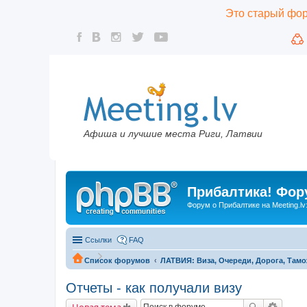
Это старый фору
Афиша и лучшие места Риги, Латвии
Прибалтика! Фору
Форум о Прибалтике на Meeting.lv
Ссылки
FAQ
Список форумов
ЛАТВИЯ: Виза, Очереди, Дорога, Тамо
Отчеты - как получали визу
Новая тема