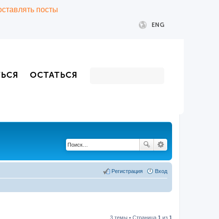
 оставлять посты
ENG
ТЬСЯ
ОСТАТЬСЯ
Регистрация
Вход
3 темы • Страница
1
из
1