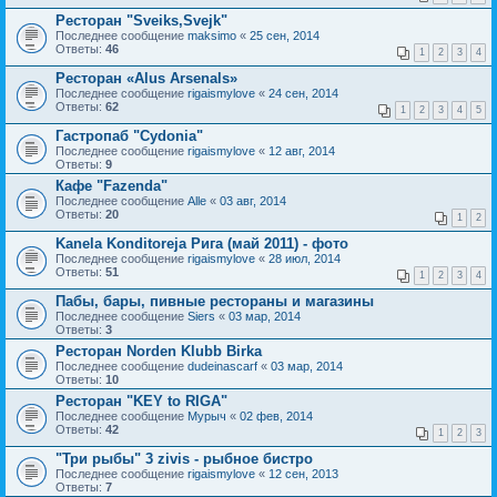
Ресторан "Sveiks,Svejk"
Последнее сообщение
maksimo
«
25 сен, 2014
Ответы:
46
1
2
3
4
Ресторан «Alus Arsenals»
Последнее сообщение
rigaismylove
«
24 сен, 2014
Ответы:
62
1
2
3
4
5
Гастропаб "Cydonia"
Последнее сообщение
rigaismylove
«
12 авг, 2014
Ответы:
9
Кафе "Fazenda"
Последнее сообщение
Alle
«
03 авг, 2014
Ответы:
20
1
2
Kanela Konditoreja Рига (май 2011) - фото
Последнее сообщение
rigaismylove
«
28 июл, 2014
Ответы:
51
1
2
3
4
Пабы, бары, пивные рестораны и магазины
Последнее сообщение
Siers
«
03 мар, 2014
Ответы:
3
Ресторан Norden Klubb Birka
Последнее сообщение
dudeinascarf
«
03 мар, 2014
Ответы:
10
Ресторан "KEY to RIGA"
Последнее сообщение
Мурыч
«
02 фев, 2014
Ответы:
42
1
2
3
"Три рыбы" 3 zivis - рыбное бистро
Последнее сообщение
rigaismylove
«
12 сен, 2013
Ответы:
7