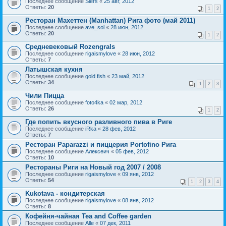
Последнее сообщение
Siers
«
25 авг, 2012
Ответы:
20
1
2
Ресторан Махеттен (Manhattan) Рига фото (май 2011)
Последнее сообщение
ave_sol
«
28 июн, 2012
Ответы:
20
1
2
Средневековый Rozengrals
Последнее сообщение
rigaismylove
«
28 июн, 2012
Ответы:
7
Латышская кухня
Последнее сообщение
gold fish
«
23 май, 2012
Ответы:
34
1
2
3
Чили Пицца
Последнее сообщение
foto4ka
«
02 мар, 2012
Ответы:
26
1
2
Где попить вкусного разливного пива в Риге
Последнее сообщение
iRka
«
28 фев, 2012
Ответы:
7
Ресторан Paparazzi и пиццерия Portofino Рига
Последнее сообщение
Алексеич
«
05 фев, 2012
Ответы:
10
Рестораны Риги на Новый год 2007 / 2008
Последнее сообщение
rigaismylove
«
09 янв, 2012
Ответы:
54
1
2
3
4
Kukotava - кондитерская
Последнее сообщение
rigaismylove
«
08 янв, 2012
Ответы:
8
Кофейня-чайная Tea and Coffee garden
Последнее сообщение
Alle
«
07 дек, 2011