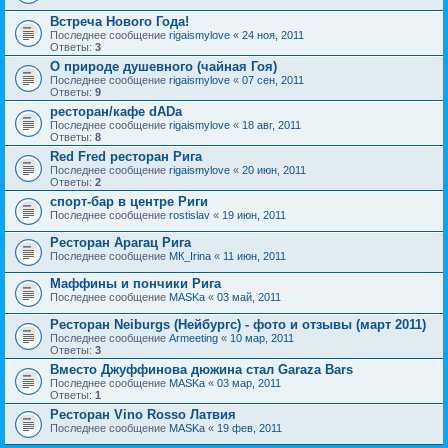
Встреча Нового Года!
Последнее сообщение
rigaismylove
«
24 ноя, 2011
Ответы:
3
О природе душевного (чайная Гоя)
Последнее сообщение
rigaismylove
«
07 сен, 2011
Ответы:
9
ресторан/кафе dADa
Последнее сообщение
rigaismylove
«
18 авг, 2011
Ответы:
8
Red Fred ресторан Рига
Последнее сообщение
rigaismylove
«
20 июн, 2011
Ответы:
2
спорт-бар в центре Риги
Последнее сообщение
rostislav
«
19 июн, 2011
Ресторан Арагац Рига
Последнее сообщение
MК_Irina
«
11 июн, 2011
Маффины и пончики Рига
Последнее сообщение
MASKa
«
03 май, 2011
Ресторан Neiburgs (Нейбургс) - фото и отзывы (март 2011)
Последнее сообщение
Armeeting
«
10 мар, 2011
Ответы:
3
Вместо Джуффинова дюжина стал Garaza Bars
Последнее сообщение
MASKa
«
03 мар, 2011
Ответы:
1
Ресторан Vino Rosso Латвия
Последнее сообщение
MASKa
«
19 фев, 2011