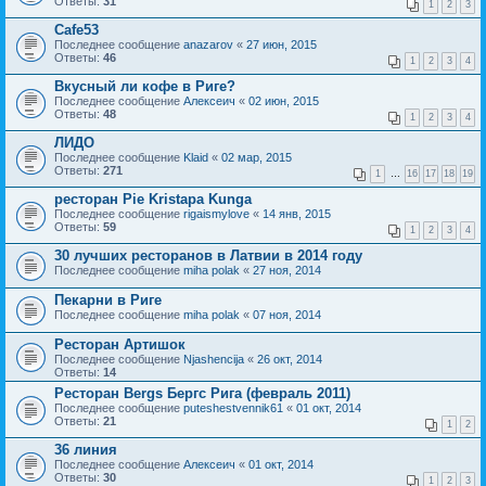
Ответы:
31
1
2
3
Cafe53
Последнее сообщение
anazarov
«
27 июн, 2015
Ответы:
46
1
2
3
4
Вкусный ли кофе в Риге?
Последнее сообщение
Алексеич
«
02 июн, 2015
Ответы:
48
1
2
3
4
ЛИДО
Последнее сообщение
Klaid
«
02 мар, 2015
Ответы:
271
1
…
16
17
18
19
ресторан Pie Kristapa Kunga
Последнее сообщение
rigaismylove
«
14 янв, 2015
Ответы:
59
1
2
3
4
30 лучших ресторанов в Латвии в 2014 году
Последнее сообщение
miha polak
«
27 ноя, 2014
Пекарни в Риге
Последнее сообщение
miha polak
«
07 ноя, 2014
Ресторан Артишок
Последнее сообщение
Njashencija
«
26 окт, 2014
Ответы:
14
Ресторан Bergs Бергс Рига (февраль 2011)
Последнее сообщение
puteshestvennik61
«
01 окт, 2014
Ответы:
21
1
2
36 линия
Последнее сообщение
Алексеич
«
01 окт, 2014
Ответы:
30
1
2
3