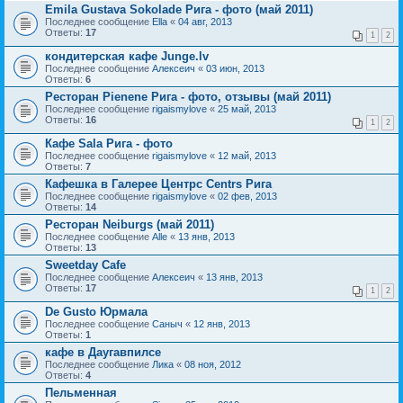
Emila Gustava Sokolade Рига - фото (май 2011)
Последнее сообщение
Ella
«
04 авг, 2013
Ответы:
17
1
2
кондитерская кафе Junge.lv
Последнее сообщение
Алексеич
«
03 июн, 2013
Ответы:
6
Ресторан Pienene Рига - фото, отзывы (май 2011)
Последнее сообщение
rigaismylove
«
25 май, 2013
Ответы:
16
1
2
Кафе Sala Рига - фото
Последнее сообщение
rigaismylove
«
12 май, 2013
Ответы:
7
Кафешка в Галерее Центрс Centrs Рига
Последнее сообщение
rigaismylove
«
02 фев, 2013
Ответы:
14
Ресторан Neiburgs (май 2011)
Последнее сообщение
Alle
«
13 янв, 2013
Ответы:
13
Sweetday Cafe
Последнее сообщение
Алексеич
«
13 янв, 2013
Ответы:
17
1
2
De Gusto Юрмала
Последнее сообщение
Саныч
«
12 янв, 2013
Ответы:
1
кафе в Даугавпилсе
Последнее сообщение
Лика
«
08 ноя, 2012
Ответы:
4
Пельменная