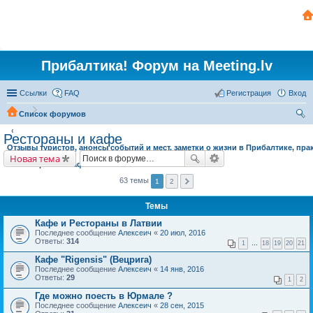
Прибалтика! Форум на Meeting.lv
Ссылки
FAQ
Регистрация
Вход
Список форумов
ои
Рестораны и кафе
Отзывы туристов, анонсы событий и мест, заметки о жизни в Прибалтике, пра
ск
Новая тема
Рестораны и кафе
63 темы
1
2
Темы
Кафе и Рестораны в Латвии
Последнее сообщение
Алексеич
«
20 июл, 2016
Ответы:
314
1
…
18
19
20
21
Кафе "Rigensis" (Вецрига)
Последнее сообщение
Алексеич
«
14 янв, 2016
Ответы:
29
1
2
Где можно поесть в Юрмале ?
Последнее сообщение
Алексеич
«
28 сен, 2015