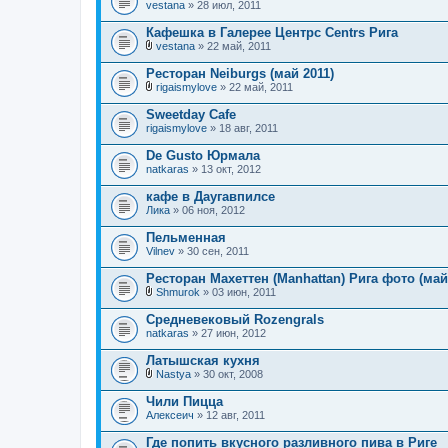
vestana
» 28 июл, 2011
ж
е
Кафешка в Галерее Центрс Centrs Рига
н
и
vestana
» 22 май, 2011
В
я
л
Ресторан Neiburgs (май 2011)
о
rigaismylove
» 22 май, 2011
ж
В
е
л
Sweetday Cafe
н
о
rigaismylove
и
» 18 авг, 2011
ж
я
е
De Gusto Юрмала
н
natkaras
и
» 13 окт, 2012
я
кафе в Даугавпилсе
Лика
» 06 ноя, 2012
Пельменная
Vilnev
» 30 сен, 2011
Ресторан Махеттен (Manhattan) Рига фото (май
Shmurok
» 03 июн, 2011
В
л
Средневековый Rozengrals
о
natkaras
» 27 июн, 2012
ж
е
Латышская кухня
н
и
Nastya
» 30 окт, 2008
В
я
л
Чили Пицца
о
Алексеич
» 12 авг, 2011
ж
е
Где попить вкусного разливного пива в Риге
н