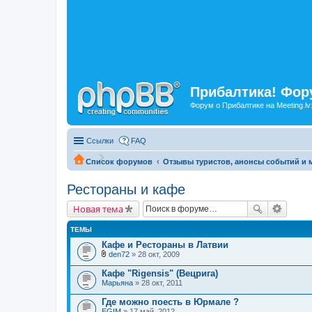
Прибалтика! Фору
Форум о Прибалтике на Meeting.lv
Ссылки
FAQ
Список форумов
Отзывы туристов, анонсы событий и м
Рестораны и кафе
Новая тема
ТЕМЫ
Кафе и Рестораны в Латвии
den72
» 28 окт, 2009
В
л
Кафе "Rigensis" (Вецрига)
о
Марьяна
» 28 окт, 2011
ж
е
Где можно поесть в Юрмале ?
н
EGIM
и
» 17 май, 2012