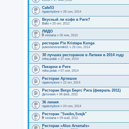
я
Cafe53
rigaismylove
» 28 сен, 2014
Вкусный ли кофе в Риге?
Balto
» 20 окт, 2012
ЛИДО
vestana
» 05 янв, 2010
В
л
ресторан Pie Kristapa Kunga
о
puteshestvennik61
» 29 сен, 2014
ж
е
30 лучших ресторанов в Латвии в 2014 году
н
miha polak
и
» 27 ноя, 2014
я
Пекарни в Риге
miha polak
» 07 ноя, 2014
Ресторан Артишок
rigaismylove
» 22 окт, 2014
Ресторан Bergs Бергс Рига (февраль 2011)
Деточкин
» 08 фев, 2011
36 линия
rigaismylove
» 24 сен, 2014
Ресторан "Sveiks,Svejk"
vestana
» 09 май, 2011
В
л
Ресторан «Alus Arsenals»
о