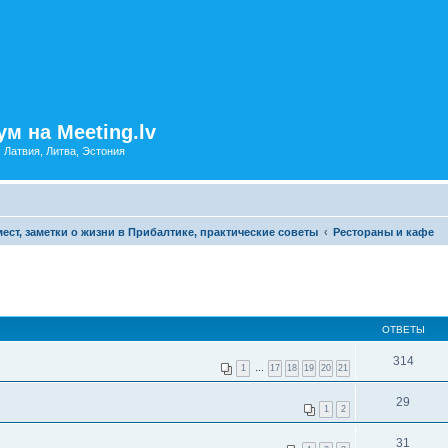
м на Meeting.lv
: Латвия, Литва, Эстония
ест, заметки о жизни в Прибалтике, практические советы
Рестораны и кафе
ОТВЕТЫ
314
1
…
17
18
19
20
21
29
1
2
31