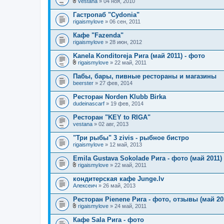
vestana
» 04 ноя, 2010
ж
В
е
л
Гастропаб "Cydonia"
н
о
rigaismylove
и
» 06 сен, 2011
ж
я
е
Кафе "Fazenda"
н
rigaismylove
и
» 28 июн, 2012
я
Kanela Konditoreja Рига (май 2011) - фото
rigaismylove
» 22 май, 2011
В
л
Пабы, бары, пивные рестораны и магазины
о
beerster
» 27 фев, 2014
ж
е
Ресторан Norden Klubb Birka
н
dudeinascarf
и
» 19 фев, 2014
я
Ресторан "KEY to RIGA"
vestana
» 02 авг, 2013
"Три рыбы" 3 zivis - рыбное бистро
rigaismylove
» 12 май, 2013
Emila Gustava Sokolade Рига - фото (май 2011)
rigaismylove
» 22 май, 2011
В
л
кондитерская кафе Junge.lv
о
Алексеич
» 26 май, 2013
ж
е
Ресторан Pienene Рига - фото, отзывы (май 20
н
и
rigaismylove
» 24 май, 2011
В
я
л
Кафе Sala Рига - фото
о