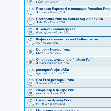
Holda
и
» 27 июл, 2010
я
Ресторан Paparazzi и пиццерия Portofino Рига
Nazira
» 11 мар, 2011
В
л
Рестораны Риги на Новый год 2007 / 2008
о
alex43
» 21 ноя, 2007
ж
В
е
л
Kukotava - кондитерская
н
о
rigaismylove
и
» 06 сен, 2011
ж
я
е
Кофейня-чайная Tea and Coffee garden
н
Alle
и
» 07 дек, 2011
я
Встреча Нового Года!
RKlim
» 12 окт, 2011
О природе душевного (чайная Гоя)
Armeeting
» 12 янв, 2007
В
л
ресторан/кафе dADa
о
rigaismylove
» 18 авг, 2011
ж
е
Red Fred ресторан Рига
н
Shmurok
и
» 20 июн, 2011
я
спорт-бар в центре Риги
rostislav
» 19 июн, 2011
Ресторан Арагац Рига
MК_Irina
» 11 июн, 2011
Маффины и пончики Рига