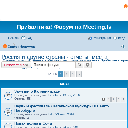
Прибалтика! Форум на Meeting.lv
Ссылки
FAQ
Регистрация
Вход
Список форумов
ои
Россия и другие страны - отчеты, места
Отзывы туристов, анонсы событий и мест, заметки о жизни в Прибалтике, пра
ск
Новая тема
Россия и другие страны - отчеты, места
113 тем
1
2
3
Темы
Заметки о Калининграде
Последнее сообщение
LenaRu
«
13 авг, 2016
Ответы:
58
1
2
3
4
Первый фестиваль Латгальской культуры в Санкт-
Петербурге
Последнее сообщение
Ed
«
23 май, 2016
Ответы:
3
Новая волна в Сочи
Последнее сообщение
LenaRu
«
24 дек, 2015