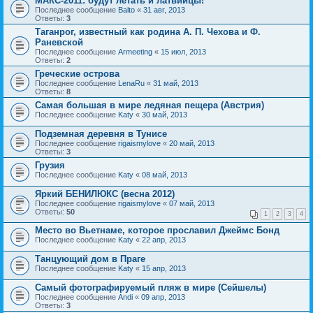
МАКС-2011: будут летать и латвийцы!
Последнее сообщение
Balto
«
31 авг, 2013
Ответы:
3
Таганрог, известный как родина А. П. Чехова и Ф.
Раневской
Последнее сообщение
Armeeting
«
15 июл, 2013
Ответы:
2
Греческие острова
Последнее сообщение
LenaRu
«
31 май, 2013
Ответы:
8
Самая большая в мире ледяная пещера (Австрия)
Последнее сообщение
Katy
«
30 май, 2013
Подземная деревня в Тунисе
Последнее сообщение
rigaismylove
«
20 май, 2013
Ответы:
3
Грузия
Последнее сообщение
Katy
«
08 май, 2013
Яркий БЕНИЛЮКС (весна 2012)
Последнее сообщение
rigaismylove
«
07 май, 2013
Ответы:
50
1
2
3
4
Место во Вьетнаме, которое прославил Джеймс Бонд
Последнее сообщение
Katy
«
22 апр, 2013
Танцующий дом в Праге
Последнее сообщение
Katy
«
15 апр, 2013
Самый фотографируемый пляж в мире (Сейшелы)
Последнее сообщение
Andi
«
09 апр, 2013
Ответы:
3