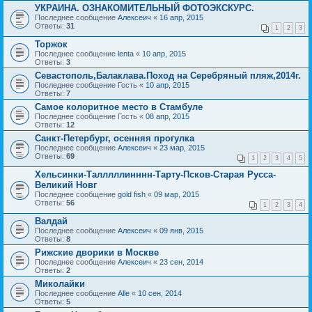
УКРАИНА. ОЗНАКОМИТЕЛЬНЫЙ ФОТОЭКСКУРС.
Последнее сообщение
Алексеич
«
16 апр, 2015
Ответы:
31
1
2
3
Торжок
Последнее сообщение
lenta
«
10 апр, 2015
Ответы:
3
Севастополь,Балаклава.Поход на Серебряный пляж,2014г.
Последнее сообщение
Гость
«
10 апр, 2015
Ответы:
7
Самое колоритное место в Стамбуле
Последнее сообщение
Гость
«
08 апр, 2015
Ответы:
12
Санкт-Петербург, осенняя прогулка
Последнее сообщение
Алексеич
«
23 мар, 2015
Ответы:
69
1
2
3
4
5
Хельсинки-Талллллинннн-Тарту-Псков-Старая Русса-
Великий Новг
Последнее сообщение
gold fish
«
09 мар, 2015
Ответы:
56
1
2
3
4
Валдай
Последнее сообщение
Алексеич
«
09 янв, 2015
Ответы:
8
Рижские дворики в Москве
Последнее сообщение
Алексеич
«
23 сен, 2014
Ответы:
2
Миколайки
Последнее сообщение
Alle
«
10 сен, 2014
Ответы:
5