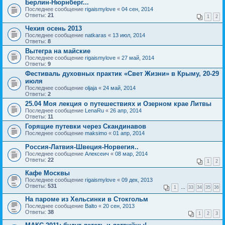
Берлин-Нюрнберг...
Последнее сообщение
rigaismylove
«
04 сен, 2014
Ответы:
21
1
2
Чехия осень 2013
Последнее сообщение
natkaras
«
13 июл, 2014
Ответы:
8
Вытегра на майские
Последнее сообщение
rigaismylove
«
27 май, 2014
Ответы:
9
Фестиваль духовных практик «Свет Жизни» в Крыму, 20-29
июля
Последнее сообщение
oljaja
«
24 май, 2014
Ответы:
2
25.04 Моя лекция о путешествиях и Озерном крае Литвы
Последнее сообщение
LenaRu
«
26 апр, 2014
Ответы:
11
Горящие путевки через Скандинавов
Последнее сообщение
maksimo
«
01 апр, 2014
Россия-Латвия-Швеция-Норвегия..
Последнее сообщение
Алексеич
«
08 мар, 2014
Ответы:
22
1
2
Кафе Москвы
Последнее сообщение
rigaismylove
«
09 дек, 2013
Ответы:
531
1
…
33
34
35
36
На пароме из Хельсинки в Стокгольм
Последнее сообщение
Balto
«
20 сен, 2013
Ответы:
38
1
2
3