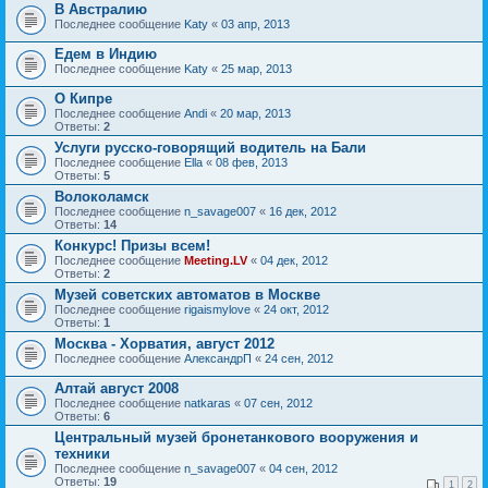
В Австралию
Последнее сообщение
Katy
«
03 апр, 2013
Едем в Индию
Последнее сообщение
Katy
«
25 мар, 2013
О Кипре
Последнее сообщение
Andi
«
20 мар, 2013
Ответы:
2
Услуги русско-говорящий водитель на Бали
Последнее сообщение
Ella
«
08 фев, 2013
Ответы:
5
Волоколамск
Последнее сообщение
n_savage007
«
16 дек, 2012
Ответы:
14
Конкурс! Призы всем!
Последнее сообщение
Meeting.LV
«
04 дек, 2012
Ответы:
2
Музей советских автоматов в Москве
Последнее сообщение
rigaismylove
«
24 окт, 2012
Ответы:
1
Москва - Хорватия, август 2012
Последнее сообщение
АлександрП
«
24 сен, 2012
Алтай август 2008
Последнее сообщение
natkaras
«
07 сен, 2012
Ответы:
6
Центральный музей бронетанкового вооружения и
техники
Последнее сообщение
n_savage007
«
04 сен, 2012
Ответы:
19
1
2