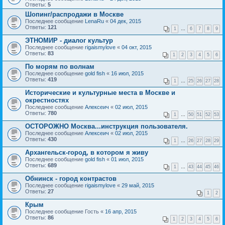
Ответы:
5
Шопинг/распродажи в Москве
Последнее сообщение
LenaRu
«
04 дек, 2015
Ответы:
121
1
…
6
7
8
9
ЭТНОМИР - диалог культур
Последнее сообщение
rigaismylove
«
04 окт, 2015
Ответы:
83
1
2
3
4
5
6
По морям по волнам
Последнее сообщение
gold fish
«
16 июл, 2015
Ответы:
419
1
…
25
26
27
28
Исторические и культурные места в Москве и
окрестностях
Последнее сообщение
Алексеич
«
02 июл, 2015
Ответы:
780
1
…
50
51
52
53
ОСТОРОЖНО Москва...инструкция пользователя.
Последнее сообщение
Алексеич
«
02 июл, 2015
Ответы:
430
1
…
26
27
28
29
Архангельск-город, в котором я живу
Последнее сообщение
gold fish
«
01 июл, 2015
Ответы:
689
1
…
43
44
45
46
Обнинск - город контрастов
Последнее сообщение
rigaismylove
«
29 май, 2015
Ответы:
27
1
2
Крым
Последнее сообщение
Гость
«
16 апр, 2015
Ответы:
86
1
2
3
4
5
6