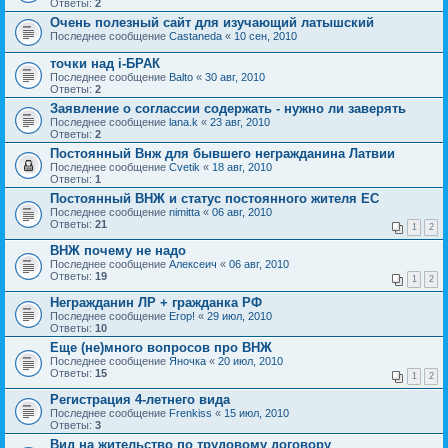
Ответы:
2
Очень полезный сайт для изучающий латышский
Последнее сообщение
Castaneda
«
10 сен, 2010
точки над i-БРАК
Последнее сообщение
Balto
«
30 авг, 2010
Ответы:
2
Заявление о соглассии содержать - нужно ли заверять
Последнее сообщение
lana.k
«
23 авг, 2010
Ответы:
2
Постоянный Внж для бывшего негражданина Латвии
Последнее сообщение
Cvetik
«
18 авг, 2010
Ответы:
1
Постоянный ВНЖ и статус постоянного жителя ЕС
Последнее сообщение
nimitta
«
06 авг, 2010
Ответы:
21
1
2
ВНЖ почему не надо
Последнее сообщение
Алексеич
«
06 авг, 2010
Ответы:
19
1
2
Негражданин ЛР + гражданка РФ
Последнее сообщение
Егор!
«
29 июл, 2010
Ответы:
10
Еще (не)много вопросов про ВНЖ
Последнее сообщение
Яночка
«
20 июл, 2010
Ответы:
15
1
2
Регистрация 4-летнего вида
Последнее сообщение
Frenkiss
«
15 июл, 2010
Ответы:
3
Вид на жительство по трудовому договору