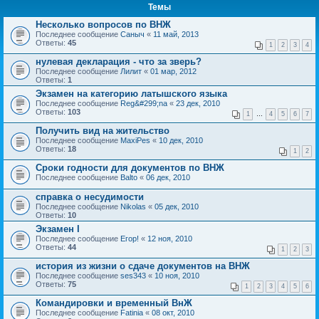
Темы
Несколько вопросов по ВНЖ
Последнее сообщение
Саныч
«
11 май, 2013
Ответы:
45
1
2
3
4
нулевая декларация - что за зверь?
Последнее сообщение
Лилит
«
01 мар, 2012
Ответы:
1
Экзамен на категорию латышского языка
Последнее сообщение
Reg&#299;na
«
23 дек, 2010
Ответы:
103
1
…
4
5
6
7
Получить вид на жительство
Последнее сообщение
MaxiPes
«
10 дек, 2010
Ответы:
18
1
2
Сроки годности для документов по ВНЖ
Последнее сообщение
Balto
«
06 дек, 2010
справка о несудимости
Последнее сообщение
Nikolas
«
05 дек, 2010
Ответы:
10
Экзамен I
Последнее сообщение
Егор!
«
12 ноя, 2010
Ответы:
44
1
2
3
история из жизни о сдаче документов на ВНЖ
Последнее сообщение
ses343
«
10 ноя, 2010
Ответы:
75
1
2
3
4
5
6
Командировки и временный ВнЖ
Последнее сообщение
Fatinia
«
08 окт, 2010