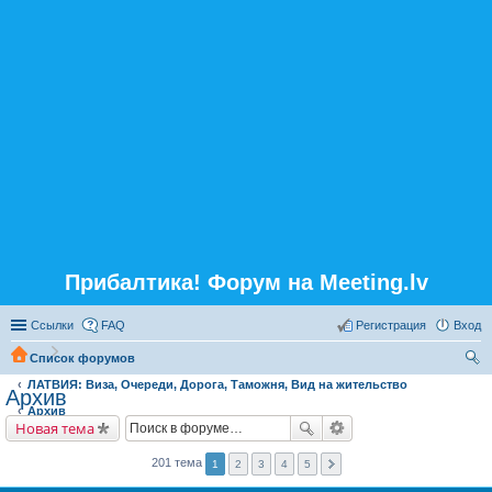
Прибалтика! Форум на Meeting.lv
Ссылки
FAQ
Регистрация
Вход
Список форумов
ЛАТВИЯ: Виза, Очереди, Дорога, Таможня, Вид на жительство
ои
Архив
Архив
ск
Новая тема
201 тема
1
2
3
4
5