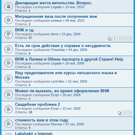
Декларация места жительства .Вопрос.
Последнее сообщение
Legalat
«
10 янв, 2010
Ответы:
1
Миграционная виза после получения внж
Последнее сообщение
княжна
«
08 янв, 2010
Ответы:
2
ВНЖ и тд.
Последнее сообщение
denn
«
23 дек, 2009
Ответы:
57
1
2
3
4
Есть ли срок действия у справки о несудимости.
Последнее сообщение
Пломбир
«
04 дек, 2009
Ответы:
6
ВНЖ в Латвии и Обмен паспорта в другой Стране! Help
Последнее сообщение
Legalat
«
18 ноя, 2009
Ответы:
6
Ищу предопавателя или курсы латышского языка в
Москве
Последнее сообщение
Lord Alex
«
01 ноя, 2009
Ответы:
5
Можно ли выехать, во время оформления ВНЖ
Последнее сообщение
Егор!
«
16 окт, 2009
Ответы:
1
Свадебная проблема 2
Последнее сообщение
Егор!
«
12 окт, 2009
Ответы:
18
1
2
стоимость внж в этом году
Последнее сообщение
Яночка
«
07 окт, 2009
Ответы:
9
Latishskij v Internet.