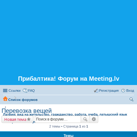
Прибалтика! Форум на Meeting.lv
Ссылки
FAQ
Регистрация
Вход
Список форумов
ои
Перевозка вещей
Латвия: вид на жительство, гражданство, работа, учеба, латышский язык
ск
Новая тема
Перевозка вещей
2 темы • Страница
1
из
1
Темы