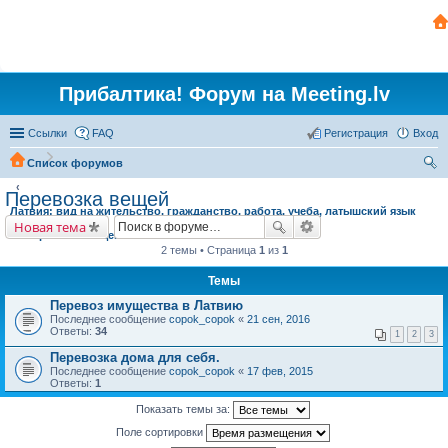
Прибалтика! Форум на Meeting.lv
Ссылки
FAQ
Регистрация
Вход
Список форумов
ои
Перевозка вещей
Латвия: вид на жительство, гражданство, работа, учеба, латышский язык
ск
Новая тема
Перевозка вещей
2 темы • Страница
1
из
1
Темы
Перевоз имущества в Латвию
Последнее сообщение
copok_copok
«
21 сен, 2016
Ответы:
34
1
2
3
Перевозка дома для себя.
Последнее сообщение
copok_copok
«
17 фев, 2015
Ответы:
1
Показать темы за:
Поле сортировки