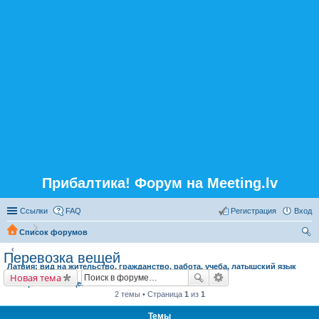
Прибалтика! Форум на Meeting.lv
Ссылки
FAQ
Регистрация
Вход
Список форумов
ои
Перевозка вещей
Латвия: вид на жительство, гражданство, работа, учеба, латышский язык
ск
Новая тема
Перевозка вещей
2 темы • Страница
1
из
1
Темы