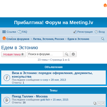
Прибалтика! Форум на Meeting.lv
Ссылки
FAQ
Регистрация
Вход
Список форумов
Литва, Эстония, Россия
Едем в Эстонию
ои
Едем в Эстонию
ск
Новая тема
23 темы • Страница
1
из
1
Объявления
Виза в Эстонию: порядок оформления, документы,
консульства
Последнее сообщение
s-corp
«
28 ноя, 2013
Ответы:
1
Темы
Поезд Таллин - Москва
Последнее сообщение
gold fish
«
15 июл, 2015
Ответы:
16
1
2