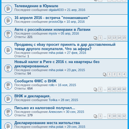
Телевидение в Юрмале
Последнее сообщение
olgala4033
«
21 апр, 2016
16 апреля 2016 - встреча "понаехавших"
Последнее сообщение
prostoOlja
«
10 апр, 2016
Авто с российскими номерами в Латвии
Последнее сообщение
mystv
«
05 апр, 2016
Ответы:
221
1
…
12
13
14
15
Продавец c ebay просит принять в дар доставленный
товар другого покупателя. Что за афера?
Последнее сообщение
miha polak
«
27 фев, 2016
Ответы:
1
Новый налог в Риге с 2016 г. на квартиры без
декларированных
Последнее сообщение
miha polak
«
23 дек, 2015
Ответы:
54
1
2
3
4
Сообщите ФМС о ВНЖ
Последнее сообщение
rollo
«
16 ноя, 2015
Ответы:
654
1
…
41
42
43
44
ВНЖ и декларация.
Последнее сообщение
To4ka
«
28 окт, 2015
Письмо из налоговой получил...
Последнее сообщение
Алексеич
«
30 сен, 2015
Ответы:
179
1
…
9
10
11
12
Декларирование места жительства
Последнее сообщение
miha polak
«
29 сен, 2015