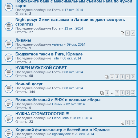
Подскажите банк с максимальным съемом нала по чужой
карте
Последнее сообщение
Гость
«
17 окт, 2014
Ответы:
2
Night досуг-2 или латышам в Латвии не дают смотреть
стриптиз
Последнее сообщение
Гость
«
13 окт, 2014
Ответы:
27
1
2
Ливаны
Последнее сообщение
valerex
«
09 окт, 2014
Ответы:
9
Бюджетное такси в Риге, Юрмале
Последнее сообщение
Tritri
«
08 окт, 2014
Ответы:
3
НУЖЕН МУЖСКОЙ СОВЕТ
Последнее сообщение
Гость
«
08 окт, 2014
Ответы:
68
1
2
3
4
5
Ночной досуг
Последнее сообщение
Гость
«
08 окт, 2014
Ответы:
144
1
…
7
8
9
10
Военнообязаный с ВНЖ и военные сборы .
Последнее сообщение
Саныч
«
02 окт, 2014
Ответы:
9
НУЖНА СТОМАТОЛОГИЯ !!!
Последнее сообщение
ElenaElena
«
28 сен, 2014
Ответы:
23
1
2
Хороший фитнес-центр с бассейном в Юрмале
Последнее сообщение
rigaismylove
«
25 сен, 2014
Ответы:
11