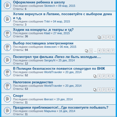
Оформление ребенка в школу
Последнее сообщение
Skintech
«
09 мар, 2015
Ответы:
6
Хотим вернуться в Латвию, посоветуйте с выбором дома
и т.д.
Последнее сообщение
Tritri
«
04 мар, 2015
Ответы:
3
Ходим на концерты ,в театры и тд?
Последнее сообщение
Klaid
«
27 янв, 2015
Ответы:
36
1
2
3
Выбор поставщика электроэнергии
Последнее сообщение
Алексеич
«
06 янв, 2015
Ответы:
94
1
…
4
5
6
7
Посмотрел три фильма -Легко ли быть молодым....
Последнее сообщение
SergeyN
«
25 дек, 2014
Ответы:
12
В Полиции безопасности появится спецотдел по ВНЖ
Последнее сообщение
WorldTraveler
«
20 дек, 2014
Ответы:
52
1
2
3
4
Налоговое резиденство
Последнее сообщение
WorldTraveler
«
20 дек, 2014
Ответы:
53
1
2
3
4
Спорт
Последнее сообщение
liberast
«
19 дек, 2014
Ответы:
11
Праздники приближаются!...Где посоветуете побывать?
Последнее сообщение
Марьяна
«
16 дек, 2014
Ответы:
11