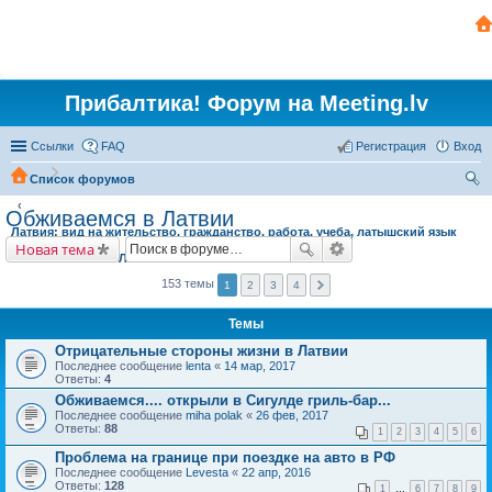
Прибалтика! Форум на Meeting.lv
Ссылки
FAQ
Регистрация
Вход
Список форумов
ои
Обживаемся в Латвии
Латвия: вид на жительство, гражданство, работа, учеба, латышский язык
ск
Новая тема
Обживаемся в Латвии
153 темы
1
2
3
4
Темы
Отрицательные стороны жизни в Латвии
Последнее сообщение
lenta
«
14 мар, 2017
Ответы:
4
Обживаемся.... открыли в Сигулде гриль-бар...
Последнее сообщение
miha polak
«
26 фев, 2017
Ответы:
88
1
2
3
4
5
6
Проблема на границе при поездке на авто в РФ
Последнее сообщение
Levesta
«
22 апр, 2016
Ответы:
128
1
…
6
7
8
9