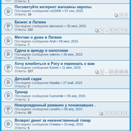
Ответы:
1
Посоветуйте интернет магазины европы
Последнее сообщение
rvlr2006
«
07 сен, 2015
Ответы:
18
1
2
Бизнес в Латвии
Последнее сообщение
alexsever
«
30 июл, 2015
Ответы:
110
1
…
5
6
7
8
Мечтаю о доме в Латвии
Последнее сообщение
Andi
«
09 июл, 2015
Ответы:
7
Сдача в аренду и налоговая
Последнее сообщение
valerex
«
26 июн, 2015
Ответы:
5
Хочу влюбиться в Ригу и переехать к вам
Последнее сообщение
Kostet
«
11 июн, 2015
Ответы:
227
1
…
13
14
15
16
Детский садик
Последнее сообщение
Nataliia
«
27 май, 2015
Ответы:
2
Тренер
Последнее сообщение
Camomile
«
30 апр, 2015
Ответы:
1
Новорожденный рижанин у понаехавших .
Последнее сообщение
LenaRu
«
08 апр, 2015
Ответы:
68
1
2
3
4
5
Возврат денег за некачественный товар
Последнее сообщение
Оливка
«
15 мар, 2015
Ответы:
6