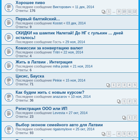
Хорошее пиво
Последнее сообщение
Викторович
«
11 дек, 2014
Ответы:
176
1
…
9
10
11
12
Первый балтийский...
Последнее сообщение
Kostet
«
03 дек, 2014
Ответы:
9
СКИДКИ на шампик Налетай! До НГ с гулькин ... дней
осталось!
Последнее сообщение
Гость
«
29 ноя, 2014
Комиссии за конвертацию валют
Последнее сообщение
Tritri
«
22 ноя, 2014
Ответы:
4
Жить в Латвии . Интеграция
Последнее сообщение
miha polak
«
21 ноя, 2014
Ответы:
6
Цесис, Бауска
Последнее сообщение
Pinkie
«
15 ноя, 2014
Ответы:
71
1
2
3
4
5
Как будем жить с новым курсом?
Последнее сообщение
anazarov
«
10 ноя, 2014
Ответы:
36
1
2
3
Регистрация ООО или ИП
Последнее сообщение
Levesta
«
27 окт, 2014
Ответы:
23
1
2
Выбор эконом семейного авто для Латвии
Последнее сообщение
rigaismylove
«
25 окт, 2014
Ответы:
93
1
…
4
5
6
7