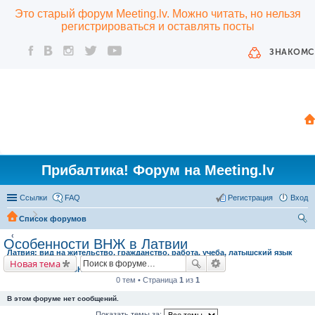
Это старый форум Meeting.lv. Можно читать, но нельзя
регистрироваться и оставлять посты
ЗНАКОМС
Прибалтика! Форум на Meeting.lv
Ссылки
FAQ
Регистрация
Вход
Список форумов
ои
Особенности ВНЖ в Латвии
Латвия: вид на жительство, гражданство, работа, учеба, латышский язык
ск
Новая тема
Особенности ВНЖ в Латвии
0 тем • Страница
1
из
1
В этом форуме нет сообщений.
Показать темы за: