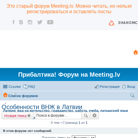
Это старый форум Meeting.lv. Можно читать, но нельзя
регистрироваться и оставлять посты
ЗНАКОМС
Прибалтика! Форум на Meeting.lv
Ссылки
FAQ
Регистрация
Вход
Список форумов
ои
Особенности ВНЖ в Латвии
Латвия: вид на жительство, гражданство, работа, учеба, латышский язык
ск
Новая тема
Особенности ВНЖ в Латвии
0 тем • Страница
1
из
1
В этом форуме нет сообщений.
Показать темы за: