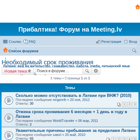
Прибалтика! Форум на Meeting.lv
Ссылки
FAQ
Регистрация
Вход
Список форумов
ои
Необходимый срок проживания
Латвия: вид на жительство, гражданство, работа, учеба, латышский язык
ск
Новая тема
Необходимый срок проживания
3 темы • Страница
1
из
1
Темы
Сколько можно отсутствовать в Латвии при ВНЖ? (2010)
Последнее сообщение
mrgenrih
«
20 ноя, 2012
Ответы:
30
1
2
3
Отмена срока проживания 6 месяцев + 1 день в году в
Латвии
Последнее сообщение
WorldTraveler
«
06 мар, 2011
Ответы:
2
Уважительные причины пребывания за пределами Латвии
Последнее сообщение
satori
«
20 май, 2010
Ответы:
65
1
2
3
4
5