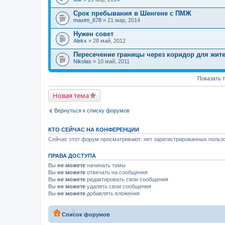
Срок пребывания в Шенгене с ПМЖ
maxim_678
» 21 мар, 2014
Нужен совет
Alekx
» 28 май, 2012
Пересечение границы через коридор для жит
Nikolas
» 10 май, 2011
Показать 
Новая тема
Вернуться к списку форумов
КТО СЕЙЧАС НА КОНФЕРЕНЦИИ
Сейчас этот форум просматривают: нет зарегистрированных пользо
ПРАВА ДОСТУПА
Вы
не можете
начинать темы
Вы
не можете
отвечать на сообщения
Вы
не можете
редактировать свои сообщения
Вы
не можете
удалять свои сообщения
Вы
не можете
добавлять вложения
Список форумов