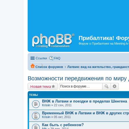
Прибалтика! Фору
Форум о Прибалтике на Meeting.lv
Ссылки
FAQ
Список форумов
Латвия: вид на жительство, гражданст
Возможности передвижения по миру
Новая тема
ТЕМЫ
ВНЖ в Латвии и поездки в пределах Шенгена
Krisiin
» 22 сен, 2011
Временный ВНЖ в Латвии и ВНЖ в других стр
Krisiin
» 05 окт, 2011
Как быть с ребенком?
Mik
» 29 апр, 2014