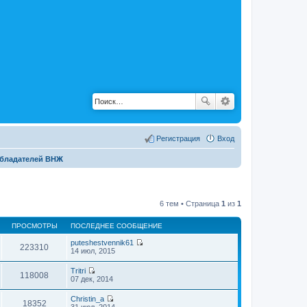
Регистрация
Вход
обладателей ВНЖ
6 тем • Страница
1
из
1
ПРОСМОТРЫ
ПОСЛЕДНЕЕ СООБЩЕНИЕ
puteshestvennik61
223310
П
14 июл, 2015
е
р
Tritri
е
118008
П
07 дек, 2014
й
е
т
р
Christin_a
и
е
18352
П
31 июл, 2014
к