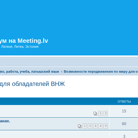
м на Meeting.lv
: Латвия, Литва, Эстония
во, работа, учеба, латышский язык
Возможности передвижения по миру для 
 для обладателей ВНЖ
ОТВЕТЫ
15
1
2
анах.
60
1
2
3
4
5
3