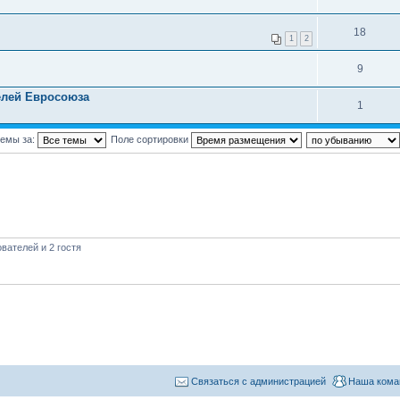
18
1
2
9
елей Евросоюза
1
темы за:
Поле сортировки
вателей и 2 гостя
Связаться с администрацией
Наша кома