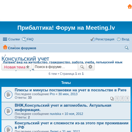
Прибалтика! Форум на Meeting.lv
Ссылки
FAQ
Регистрация
Вход
Список форумов
ои
Консульский учет
Латвия: вид на жительство, гражданство, работа, учеба, латышский язык
ск
Новая тема
Консульский учет
6 тем • Страница
1
из
1
Темы
Плюсы и минусы постановки на учет в посольстве в Риге
Последнее сообщение
Pro
«
30 июн, 2013
Ответы:
33
1
2
3
ВНЖ,Консульский учет и автомобиль. Актуальная
информация.
Последнее сообщение
nuviska
«
10 ноя, 2012
Ответы:
2
Консульский учет и сложности из-за этого при проживании
в РФ
Последнее сообщение
Лилит
«
31 авг, 2012