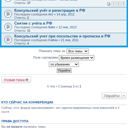
Ответы:
37
1
2
3
Консульский учёт и регистрация в РФ
Последнее сообщение
Ars
«
14 апр, 2012
Ответы:
2
Снятие с учёта в РФ
Последнее сообщение
Balto
«
12 янв, 2012
Ответы:
11
Консульский учет при посольстве и прописка в РФ
Последнее сообщение
Fatinia
«
21 янв, 2011
Ответы:
4
Показать темы за:
Поле сортировки
Новая тема
6 тем • Страница
1
из
1
Перейти
КТО СЕЙЧАС НА КОНФЕРЕНЦИИ
Сейчас этот форум просматривают: нет зарегистрированных пользователей и 2
гостя
ПРАВА ДОСТУПА
Вы
не можете
начинать темы