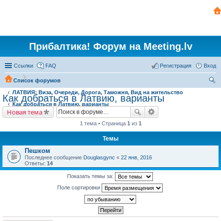
Прибалтика! Форум на Meeting.lv
Ссылки
FAQ
Регистрация
Вход
Список форумов
ЛАТВИЯ: Виза, Очереди, Дорога, Таможня, Вид на жительство
ои
Как добраться в Латвию, варианты
Как добраться в Латвию, варианты
ск
Новая тема
1 тема • Страница
1
из
1
Темы
Пешком
Последнее сообщение
Douglasgync
«
22 янв, 2016
Ответы:
14
Показать темы за:
Поле сортировки