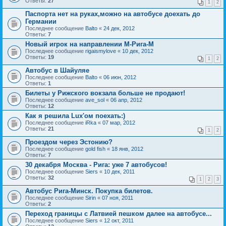
Ответы:
27
1
2
Паспорта нет на руках,можно на автобусе доехать до
Германии
Последнее сообщение
Balto
«
24 дек, 2012
Ответы:
7
Новый игрок на направлении М-Рига-М
Последнее сообщение
rigaismylove
«
10 дек, 2012
Ответы:
19
1
2
Автобус в Шайуляе
Последнее сообщение
Balto
«
06 июн, 2012
Ответы:
1
Билеты у Рижского вокзала больше не продают!
Последнее сообщение
ave_sol
«
06 апр, 2012
Ответы:
12
Как я решила Lux'ом поехать:)
Последнее сообщение
iRka
«
07 мар, 2012
Ответы:
21
1
2
Проездом через Эстонию?
Последнее сообщение
gold fish
«
18 янв, 2012
Ответы:
7
30 декабря Москва - Рига: уже 7 автобусов!
Последнее сообщение
Siers
«
10 дек, 2011
Ответы:
32
1
2
3
Автобус Рига-Минск. Покупка билетов.
Последнее сообщение
Sirin
«
07 ноя, 2011
Ответы:
2
Переход границы с Латвией пешком далее на автобусе...
Последнее сообщение
Siers
«
12 окт, 2011