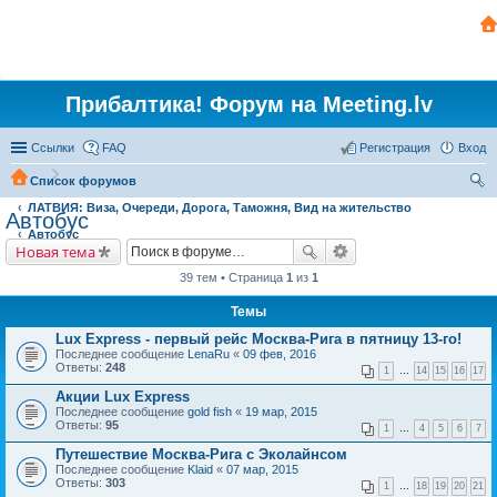
Прибалтика! Форум на Meeting.lv
Ссылки
FAQ
Регистрация
Вход
Список форумов
ЛАТВИЯ: Виза, Очереди, Дорога, Таможня, Вид на жительство
ои
Автобус
Автобус
ск
Новая тема
39 тем • Страница
1
из
1
Темы
Lux Express - первый рейс Москва-Рига в пятницу 13-го!
Последнее сообщение
LenaRu
«
09 фев, 2016
Ответы:
248
1
…
14
15
16
17
Акции Lux Express
Последнее сообщение
gold fish
«
19 мар, 2015
Ответы:
95
1
…
4
5
6
7
Путешествие Москва-Рига с Эколайнсом
Последнее сообщение
Klaid
«
07 мар, 2015
Ответы:
303
1
…
18
19
20
21