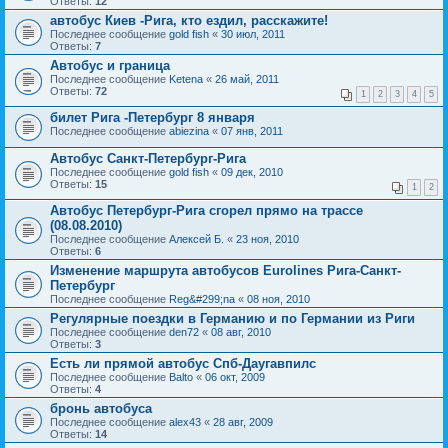
Ответы:
12
автобус Киев -Рига, кто ездил, расскажите!
Последнее сообщение
gold fish
«
30 июл, 2011
Ответы:
7
Автобус и граница
Последнее сообщение
Ketena
«
26 май, 2011
Ответы:
72
1
2
3
4
5
билет Рига -Петербург 8 января
Последнее сообщение
abiezina
«
07 янв, 2011
Автобус Санкт-Петербург-Рига
Последнее сообщение
gold fish
«
09 дек, 2010
Ответы:
15
1
2
Автобус Петербург-Рига сгорел прямо на трассе
(08.08.2010)
Последнее сообщение
Алексей Б.
«
23 ноя, 2010
Ответы:
6
Изменение маршрута автобусов Eurolines Рига-Санкт-
Петербург
Последнее сообщение
Reg&#299;na
«
08 ноя, 2010
Регулярные поездки в Германию и по Германии из Риги
Последнее сообщение
den72
«
08 авг, 2010
Ответы:
3
Есть ли прямой автобус Спб-Даугавпилс
Последнее сообщение
Balto
«
06 окт, 2009
Ответы:
4
бронь автобуса
Последнее сообщение
alex43
«
28 авг, 2009
Ответы:
14