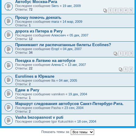
Автобус Москва-Рига
Последнее сообщение
Siers
«
19 авг, 2009
Ответы:
72
1
2
3
4
5
Прошу помочь доехать
Последнее сообщение
mara
«
14 мар, 2009
Ответы:
1
дорога из Питера в Ригу
Последнее сообщение
Алексеич
«
05 дек, 2007
Ответы:
12
Принимают ли распечатанные билеты Ecolines?
Последнее сообщение
Егор!
«
04 дек, 2007
Ответы:
34
1
2
3
Поездка в Латвию на автобусе
Последнее сообщение
Алена С
«
13 авг, 2007
Ответы:
22
1
2
Eurolines в Юрмале
Последнее сообщение
Ilia
«
04 авг, 2005
Ответы:
2
Едем в Ригу
Последнее сообщение
vanniken
«
19 дек, 2004
Ответы:
1
Маршрут следования автобусов Санкт-Петербург-Рига.
Последнее сообщение
Pasha
«
23 сен, 2004
Ответы:
2
Vasha bezopasnost v puti
Последнее сообщение
Igor Kukushkin
«
18 сен, 2004
Показать темы за: