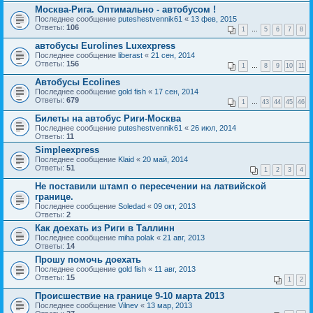
Москва-Рига. Оптимально - автобусом !
Последнее сообщение
puteshestvennik61
«
13 фев, 2015
Ответы:
106
1
…
5
6
7
8
автобусы Eurolines Luxexpress
Последнее сообщение
liberast
«
21 сен, 2014
Ответы:
156
1
…
8
9
10
11
Автобусы Ecolines
Последнее сообщение
gold fish
«
17 сен, 2014
Ответы:
679
1
…
43
44
45
46
Билеты на автобус Риги-Москва
Последнее сообщение
puteshestvennik61
«
26 июл, 2014
Ответы:
11
Simpleexpress
Последнее сообщение
Klaid
«
20 май, 2014
Ответы:
51
1
2
3
4
Не поставили штамп о пересечении на латвийской
границе.
Последнее сообщение
Soledad
«
09 окт, 2013
Ответы:
2
Как доехать из Риги в Таллинн
Последнее сообщение
miha polak
«
21 авг, 2013
Ответы:
14
Прошу помочь доехать
Последнее сообщение
gold fish
«
11 авг, 2013
Ответы:
15
1
2
Происшествие на границе 9-10 марта 2013
Последнее сообщение
Vilnev
«
13 мар, 2013