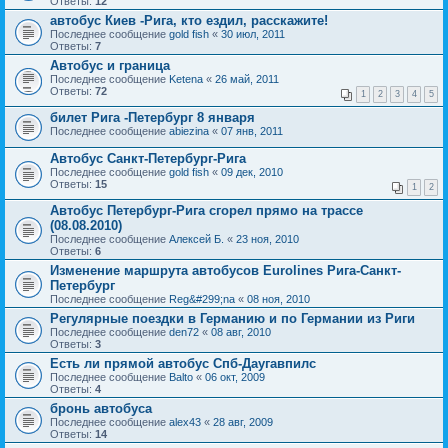
Ответы:
12
автобус Киев -Рига, кто ездил, расскажите!
Последнее сообщение
gold fish
«
30 июл, 2011
Ответы:
7
Автобус и граница
Последнее сообщение
Ketena
«
26 май, 2011
Ответы:
72
1
2
3
4
5
билет Рига -Петербург 8 января
Последнее сообщение
abiezina
«
07 янв, 2011
Автобус Санкт-Петербург-Рига
Последнее сообщение
gold fish
«
09 дек, 2010
Ответы:
15
1
2
Автобус Петербург-Рига сгорел прямо на трассе
(08.08.2010)
Последнее сообщение
Алексей Б.
«
23 ноя, 2010
Ответы:
6
Изменение маршрута автобусов Eurolines Рига-Санкт-
Петербург
Последнее сообщение
Reg&#299;na
«
08 ноя, 2010
Регулярные поездки в Германию и по Германии из Риги
Последнее сообщение
den72
«
08 авг, 2010
Ответы:
3
Есть ли прямой автобус Спб-Даугавпилс
Последнее сообщение
Balto
«
06 окт, 2009
Ответы:
4
бронь автобуса
Последнее сообщение
alex43
«
28 авг, 2009
Ответы:
14