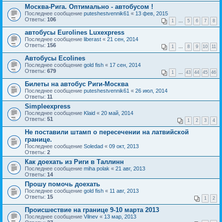
Москва-Рига. Оптимально - автобусом !
Последнее сообщение
puteshestvennik61
«
13 фев, 2015
Ответы:
106
1
…
5
6
7
8
автобусы Eurolines Luxexpress
Последнее сообщение
liberast
«
21 сен, 2014
Ответы:
156
1
…
8
9
10
11
Автобусы Ecolines
Последнее сообщение
gold fish
«
17 сен, 2014
Ответы:
679
1
…
43
44
45
46
Билеты на автобус Риги-Москва
Последнее сообщение
puteshestvennik61
«
26 июл, 2014
Ответы:
11
Simpleexpress
Последнее сообщение
Klaid
«
20 май, 2014
Ответы:
51
1
2
3
4
Не поставили штамп о пересечении на латвийской
границе.
Последнее сообщение
Soledad
«
09 окт, 2013
Ответы:
2
Как доехать из Риги в Таллинн
Последнее сообщение
miha polak
«
21 авг, 2013
Ответы:
14
Прошу помочь доехать
Последнее сообщение
gold fish
«
11 авг, 2013
Ответы:
15
1
2
Происшествие на границе 9-10 марта 2013
Последнее сообщение
Vilnev
«
13 мар, 2013