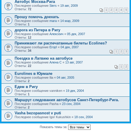
Автобус Москва-Рига
Последнее сообщение
Siers
«
19 авг, 2009
Ответы:
72
1
2
3
4
5
Прошу помочь доехать
Последнее сообщение
mara
«
14 мар, 2009
Ответы:
1
дорога из Питера в Ригу
Последнее сообщение
Алексеич
«
05 дек, 2007
Ответы:
12
Принимают ли распечатанные билеты Ecolines?
Последнее сообщение
Егор!
«
04 дек, 2007
Ответы:
34
1
2
3
Поездка в Латвию на автобусе
Последнее сообщение
Алена С
«
13 авг, 2007
Ответы:
22
1
2
Eurolines в Юрмале
Последнее сообщение
Ilia
«
04 авг, 2005
Ответы:
2
Едем в Ригу
Последнее сообщение
vanniken
«
19 дек, 2004
Ответы:
1
Маршрут следования автобусов Санкт-Петербург-Рига.
Последнее сообщение
Pasha
«
23 сен, 2004
Ответы:
2
Vasha bezopasnost v puti
Последнее сообщение
Igor Kukushkin
«
18 сен, 2004
Показать темы за: