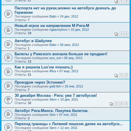
Ответы:
27
1
2
Паспорта нет на руках,можно на автобусе доехать до
Германии
Последнее сообщение
Balto
«
24 дек, 2012
Ответы:
7
Новый игрок на направлении М-Рига-М
Последнее сообщение
rigaismylove
«
10 дек, 2012
Ответы:
19
1
2
Автобус в Шайуляе
Последнее сообщение
Balto
«
06 июн, 2012
Ответы:
1
Билеты у Рижского вокзала больше не продают!
Последнее сообщение
ave_sol
«
06 апр, 2012
Ответы:
12
Как я решила Lux'ом поехать:)
Последнее сообщение
iRka
«
07 мар, 2012
Ответы:
21
1
2
Проездом через Эстонию?
Последнее сообщение
gold fish
«
18 янв, 2012
Ответы:
7
30 декабря Москва - Рига: уже 7 автобусов!
Последнее сообщение
Siers
«
10 дек, 2011
Ответы:
32
1
2
3
Автобус Рига-Минск. Покупка билетов.
Последнее сообщение
Sirin
«
07 ноя, 2011
Ответы:
2
Переход границы с Латвией пешком далее на автобусе...
Последнее сообщение
Siers
«
12 окт, 2011