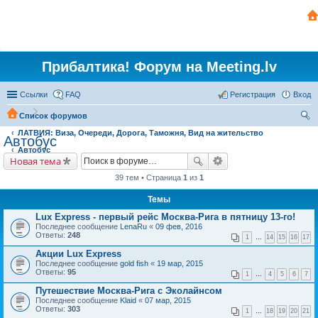
Прибалтика! Форум на Meeting.lv
Ссылки
FAQ
Регистрация
Вход
Список форумов
ЛАТВИЯ: Виза, Очереди, Дорога, Таможня, Вид на жительство
ои
Автобус
Автобус
ск
Новая тема
39 тем • Страница
1
из
1
Темы
Lux Express - первый рейс Москва-Рига в пятницу 13-го!
Последнее сообщение
LenaRu
«
09 фев, 2016
Ответы:
248
1
…
14
15
16
17
Акции Lux Express
Последнее сообщение
gold fish
«
19 мар, 2015
Ответы:
95
1
…
4
5
6
7
Путешествие Москва-Рига с Эколайнсом
Последнее сообщение
Klaid
«
07 мар, 2015
Ответы:
303
1
…
18
19
20
21