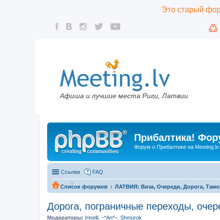
Это старый фору
Афиша и лучшие места Риги, Латвии
Прибалтика! Фору
Форум о Прибалтике на Meeting.lv
Ссылки
FAQ
Список форумов
ЛАТВИЯ: Виза, Очереди, Дорога, Тамо
Дорога, пограничные переходы, очер
Модераторы:
Irinelli
,
~*An*~
,
Shmurok