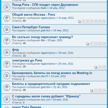
Ответы:
10
Поезд Рига - СПб поедет через Даугавпилс
Последнее сообщение
Balto
«
18 апр, 2012
Общий вагон Москва - Рига
Последнее сообщение
rigaismylove
«
11 мар, 2012
Ответы:
85
1
2
3
4
5
6
Санкт-Петербург-Таллин
Последнее сообщение
gold fish
«
14 янв, 2012
Во сколько поезд пересекает границу?
Последнее сообщение
Alle
«
29 дек, 2011
Ответы:
45
1
2
3
4
флд
Последнее сообщение
rigaismylove
«
29 ноя, 2011
Ответы:
10
электризка до Риги
Последнее сообщение
rigaismylove
«
25 ноя, 2011
Ответы:
25
1
2
Бронировать билеты на поезд можно на Meeting.lv
Последнее сообщение
den72
«
13 ноя, 2011
Ответы:
2
Билеты в предварительной продаже подешевеют
Последнее сообщение
gold fish
«
31 окт, 2011
Ответы:
40
1
2
3
С середины июля снова добавят "Юрмалу"
Последнее сообщение
ave_sol
«
29 июн, 2011
Ответы:
3
поезд Рига Лиепая