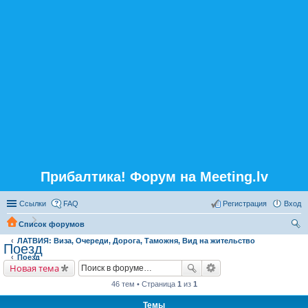
Прибалтика! Форум на Meeting.lv
Ссылки
FAQ
Регистрация
Вход
Список форумов
ЛАТВИЯ: Виза, Очереди, Дорога, Таможня, Вид на жительство
ои
Поезд
Поезд
ск
Новая тема
46 тем • Страница
1
из
1
Темы