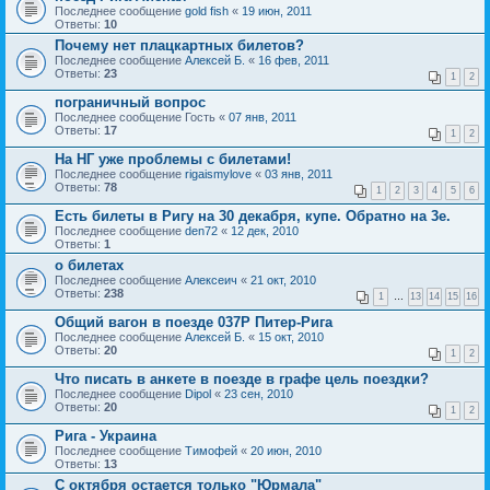
Последнее сообщение
gold fish
«
19 июн, 2011
Ответы:
10
Почему нет плацкартных билетов?
Последнее сообщение
Алексей Б.
«
16 фев, 2011
Ответы:
23
1
2
пограничный вопрос
Последнее сообщение
Гость
«
07 янв, 2011
Ответы:
17
1
2
На НГ уже проблемы с билетами!
Последнее сообщение
rigaismylove
«
03 янв, 2011
Ответы:
78
1
2
3
4
5
6
Есть билеты в Ригу на 30 декабря, купе. Обратно на 3е.
Последнее сообщение
den72
«
12 дек, 2010
Ответы:
1
о билетах
Последнее сообщение
Алексеич
«
21 окт, 2010
Ответы:
238
1
…
13
14
15
16
Общий вагон в поезде 037Р Питер-Рига
Последнее сообщение
Алексей Б.
«
15 окт, 2010
Ответы:
20
1
2
Что писать в анкете в поезде в графе цель поездки?
Последнее сообщение
Dipol
«
23 сен, 2010
Ответы:
20
1
2
Рига - Украина
Последнее сообщение
Тимофей
«
20 июн, 2010
Ответы:
13
С октября остается только "Юрмала"