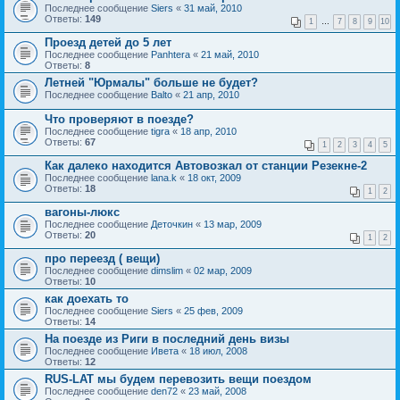
Последнее сообщение
Siers
«
31 май, 2010
Ответы:
149
1
…
7
8
9
10
Проезд детей до 5 лет
Последнее сообщение
Panhtera
«
21 май, 2010
Ответы:
8
Летней "Юрмалы" больше не будет?
Последнее сообщение
Balto
«
21 апр, 2010
Что проверяют в поезде?
Последнее сообщение
tigra
«
18 апр, 2010
Ответы:
67
1
2
3
4
5
Как далеко находится Автовозкал от станции Резекне-2
Последнее сообщение
lana.k
«
18 окт, 2009
Ответы:
18
1
2
вагоны-люкс
Последнее сообщение
Деточкин
«
13 мар, 2009
Ответы:
20
1
2
про переезд ( вещи)
Последнее сообщение
dimslim
«
02 мар, 2009
Ответы:
10
как доехать то
Последнее сообщение
Siers
«
25 фев, 2009
Ответы:
14
На поезде из Риги в последний день визы
Последнее сообщение
Ивета
«
18 июл, 2008
Ответы:
12
RUS-LAT мы будем перевозить вещи поездом
Последнее сообщение
den72
«
23 май, 2008