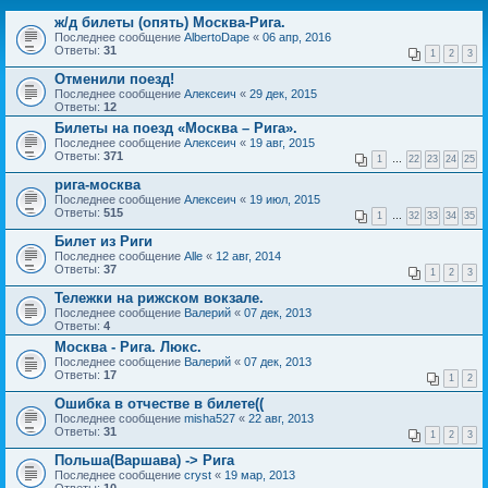
ж/д билеты (опять) Москва-Рига.
Последнее сообщение
AlbertoDape
«
06 апр, 2016
Ответы:
31
1
2
3
Отменили поезд!
Последнее сообщение
Алексеич
«
29 дек, 2015
Ответы:
12
Билеты на поезд «Москва – Рига».
Последнее сообщение
Алексеич
«
19 авг, 2015
Ответы:
371
1
…
22
23
24
25
рига-москва
Последнее сообщение
Алексеич
«
19 июл, 2015
Ответы:
515
1
…
32
33
34
35
Билет из Риги
Последнее сообщение
Alle
«
12 авг, 2014
Ответы:
37
1
2
3
Тележки на рижском вокзале.
Последнее сообщение
Валерий
«
07 дек, 2013
Ответы:
4
Москва - Рига. Люкс.
Последнее сообщение
Валерий
«
07 дек, 2013
Ответы:
17
1
2
Ошибка в отчестве в билете((
Последнее сообщение
misha527
«
22 авг, 2013
Ответы:
31
1
2
3
Польша(Варшава) -> Рига
Последнее сообщение
cryst
«
19 мар, 2013