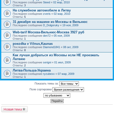
Последнее сообщение
Steed
«
02 мар, 2010
Ответы:
3
На служебном автомобиле в Литву
Последнее сообщение
zveris
«
02 мар, 2010
Ответы:
5
31 декабря на машине из Москвы в Вильнюс
Последнее сообщение
D_Dolgoruky
«
19 ноя, 2009
Web-tarif Москва-Вильнюс-Москва 3927 руб
Последнее сообщение
den72
«
05 ноя, 2009
Ответы:
1
poezdka v Vilnus,Kaunas
Последнее сообщение
Diamond1841
«
08 окт, 2009
Ответы:
8
Как лучше добраться из Москвы если НЕ проезжать
Латвию
Последнее сообщение
serigni
«
01 июл, 2009
Ответы:
2
Литва-Польша-Украина
Последнее сообщение
ryzubexx
«
07 мар, 2009
Ответы:
1
Показать темы за:
Поле сортировки
Новая тема