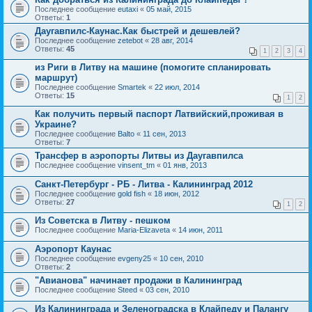
Последнее сообщение
eutaxi
«
05 май, 2015
Ответы:
1
Даугавпилс-Каунас.Как быстрей и дешевлей?
Последнее сообщение
zetebot
«
28 авг, 2014
Ответы:
45
1
2
3
4
из Риги в Литву на машине (помогите спланировать
маршрут)
Последнее сообщение
Smartek
«
22 июл, 2014
Ответы:
15
1
2
Как получить первый паспорт Латвийский,проживая в
Украине?
Последнее сообщение
Balto
«
11 сен, 2013
Ответы:
7
Трансфер в аэропорты Литвы из Даугавпилса
Последнее сообщение
vinsent_tm
«
01 янв, 2013
Санкт-Петербург - РБ - Литва - Калининград 2012
Последнее сообщение
gold fish
«
18 июн, 2012
Ответы:
27
1
2
Из Советска в Литву - пешком
Последнее сообщение
Maria-Elizaveta
«
14 июн, 2011
Аэропорт Каунас
Последнее сообщение
evgeny25
«
10 сен, 2010
Ответы:
2
"Авианова" начинает продажи в Калининград
Последнее сообщение
Steed
«
03 сен, 2010
Из Калининграда и Зеленоградска в Клайпеду и Палангу