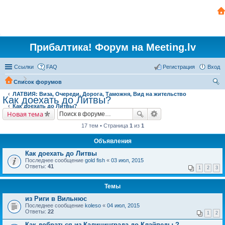
Прибалтика! Форум на Meeting.lv
Ссылки
FAQ
Регистрация
Вход
Список форумов
ЛАТВИЯ: Виза, Очереди, Дорога, Таможня, Вид на жительство
ои
Как доехать до Литвы?
Как доехать до Литвы?
ск
Новая тема
17 тем • Страница
1
из
1
Объявления
Как доехать до Литвы
Последнее сообщение
gold fish
«
03 июл, 2015
Ответы:
41
1
2
3
Темы
из Риги в Вильнюс
Последнее сообщение
koleso
«
04 июл, 2015
Ответы:
22
1
2
Как добраться из Калининграда до Клайпеды ?