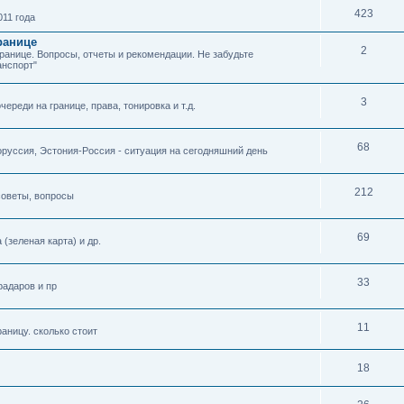
423
11 года
ранице
2
границе. Вопросы, отчеты и рекомендации. Не забудьте
анспорт"
3
ереди на границе, права, тонировка и т.д.
68
оруссия, Эстония-Россия - ситуация на сегодняшний день
212
советы, вопросы
69
(зеленая карта) и др.
33
радаров и пр
11
раницу. сколько стоит
18