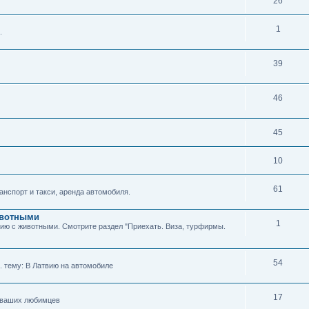
26
1
.
39
46
45
10
61
нспорт и такси, аренда автомобиля.
животными
1
твию с животными. Смотрите раздел "Приехать. Виза, турфирмы.
54
м. тему: В Латвию на автомобиле
17
я ваших любимцев