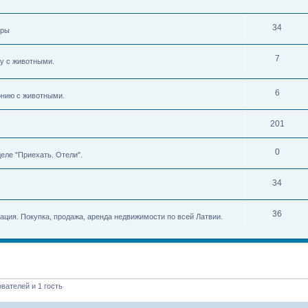
34
ары
7
ву с животными.
6
тонию с животными.
201
0
еле "Приехать. Отели".
34
36
мация. Покупка, продажа, аренда недвижимости по всей Латвии.
вателей и 1 гость