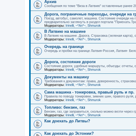
Архив
Сообщения по теме "Виза в Латвию" оставленные ранее 20
Дорога, пограничные переходы, очереди на г
Поезд, автобус, самолет, машина. Состояние очереди на 
предварительно заглянуть в раздел портала "Приехать.Тр
Модераторы:
Irinelli
,
~*An*~
,
Shmurok
В Латвию на машине
В Латвию на машине. Дорога. Страховка (зеленая карта), оч
Модераторы:
Irinelli
,
~*An*~
,
Shmurok
Очередь на границе
Очередь и пробки на границе Латвия-Россия, Латвия- Бел
Дорога, состояние дороги
Состояние дороги, удобные маршруты, объезды: отчеты, 
Модераторы:
Irinelli
,
~*An*~
,
Shmurok
Документы на машину
Требования к документам: права, доверенность, страховка 
Модераторы:
Irinelli
,
~*An*~
,
Shmurok
Сама машина - тонировка, правый руль и пр.
Правила по поводу тонировки, зимних шин, правого руля, 
Модераторы:
Irinelli
,
~*An*~
,
Shmurok
Топливо: бензин, газ
Бензин, газ, где заправиться, сколько можно везти через г
Модераторы:
Irinelli
,
~*An*~
,
Shmurok
Как доехать до Литвы?
Как доехать до Эстонии?