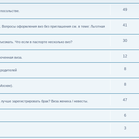
49
 посольстве.
41
. Вопросы оформления виз без приглашения см. в теме: Льготная
30
ъезжать. Что если в паспорте несколько виз?
12
роченная виза.
8
 родителей
8
Москве).
47
лучше зарегистрировать брак? Виза жениха / невесты.
6
3