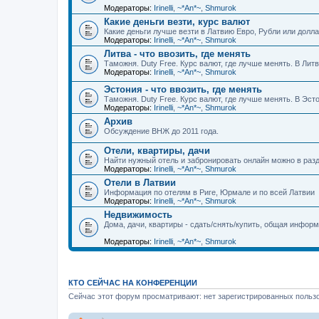
Модераторы:
Irinelli
,
~*An*~
,
Shmurok
Какие деньги везти, курс валют
Какие деньги лучше везти в Латвию Евро, Рубли или долл
Модераторы:
Irinelli
,
~*An*~
,
Shmurok
Литва - что ввозить, где менять
Таможня. Duty Free. Курс валют, где лучше менять. В Лит
Модераторы:
Irinelli
,
~*An*~
,
Shmurok
Эстония - что ввозить, где менять
Таможня. Duty Free. Курс валют, где лучше менять. В Эс
Модераторы:
Irinelli
,
~*An*~
,
Shmurok
Архив
Обсуждение ВНЖ до 2011 года.
Отели, квартиры, дачи
Найти нужный отель и забронировать онлайн можно в разд
Модераторы:
Irinelli
,
~*An*~
,
Shmurok
Отели в Латвии
Информация по отелям в Риге, Юрмале и по всей Латвии
Модераторы:
Irinelli
,
~*An*~
,
Shmurok
Недвижимость
Дома, дачи, квартиры - сдать/снять/купить, общая инфор
Модераторы:
Irinelli
,
~*An*~
,
Shmurok
КТО СЕЙЧАС НА КОНФЕРЕНЦИИ
Сейчас этот форум просматривают: нет зарегистрированных пользо