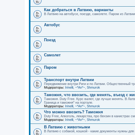
Как добраться в Латвию, варианты
В Латвию на автобусе, поезде, самолете. Паром из Латвии
Автобус
Поезд
Самолет
Паром
Транспорт внутри Латвии
Передвижение внутри Риги и по Латвии. Общественный тра
Модераторы:
Irinelli
,
~*An*~
,
Shmurok
Таможня, что ввозить, где менять, въезд с 
Таможня. Duty Free. Курс валют, где лучше менять. В Ла
Граница и таможня" на портале.
Модераторы:
Irinelli
,
~*An*~
,
Shmurok
Что можно ввозить? Таможня
Duty Free, Алкоголь, лекарства, про бензин в канистрах с
Модераторы:
Irinelli
,
~*An*~
,
Shmurok
В Латвию с животными
В Латвию с собакой, кошкой - какие документы нужны дл